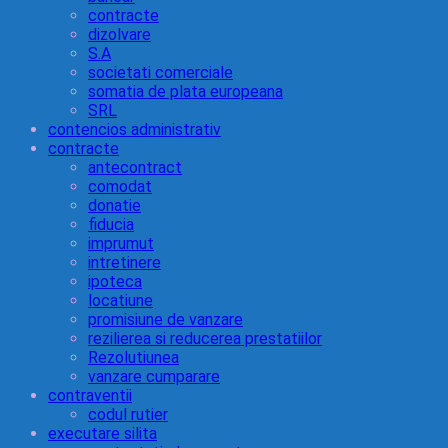
contracte
dizolvare
S.A
societati comerciale
somatia de plata europeana
SRL
contencios administrativ
contracte
antecontract
comodat
donatie
fiducia
imprumut
intretinere
ipoteca
locatiune
promisiune de vanzare
rezilierea si reducerea prestatiilor
Rezolutiunea
vanzare cumparare
contraventii
codul rutier
executare silita