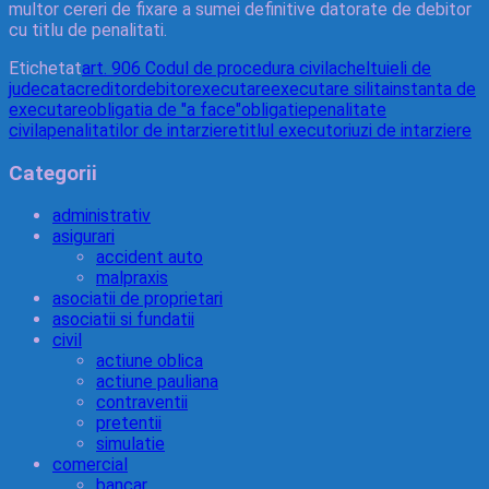
multor cereri de fixare a sumei definitive datorate de debitor
cu titlu de penalitati.
Etichetat
art. 906 Codul de procedura civila
cheltuieli de
judecata
creditor
debitor
executare
executare silita
instanta de
executare
obligatia de "a face"
obligatie
penalitate
civila
penalitatilor de intarziere
titlul executoriu
zi de intarziere
Categorii
administrativ
asigurari
accident auto
malpraxis
asociatii de proprietari
asociatii si fundatii
civil
actiune oblica
actiune pauliana
contraventii
pretentii
simulatie
comercial
bancar