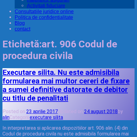
Activitati fiduciare
Consultatiile juridice online
Politica de confidentialitate
Blog
contact
Etichetă:
art. 906 Codul de
procedura civila
Executare silita. Nu este admisibila
formularea mai multor cereri de fixare
a sumei definitive datorate de debitor
cu titlu de penalitati
Posted on
23 aprilie 2017
Updated on
24 august 2018
by
alin
Categorii:
executare silita
In interpretarea si aplicarea dispozitiilor art. 906 alin. (4) din
Codul de procedura civila nu este admisibila formularea mai