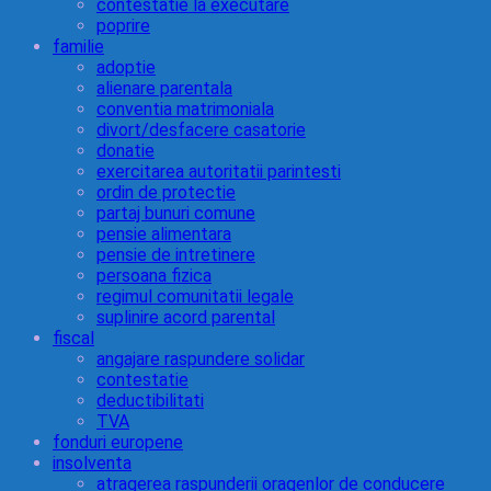
contestatie la executare
poprire
familie
adoptie
alienare parentala
conventia matrimoniala
divort/desfacere casatorie
donatie
exercitarea autoritatii parintesti
ordin de protectie
partaj bunuri comune
pensie alimentara
pensie de intretinere
persoana fizica
regimul comunitatii legale
suplinire acord parental
fiscal
angajare raspundere solidar
contestatie
deductibilitati
TVA
fonduri europene
insolventa
atragerea raspunderii oragenlor de conducere