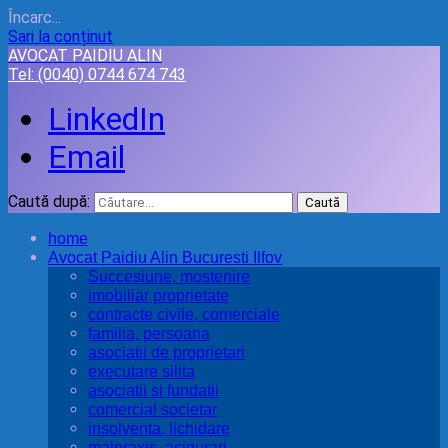
Încarc...
Sari la conținut
AVOCAT PAIDIU ALIN
Tel:
(0040) 0744 674 743
LinkedIn
Email
Caută după:
home
Avocat Paidiu Alin Bucuresti Ilfov
Succesiune, mostenire
imobiliar proprietate
contracte civile, comerciale
familia, persoana
asociatii de proprietari
executare silita
asociatii si fundatii
comercial societar
insolventa, lichidare
malpraxis, asigurari