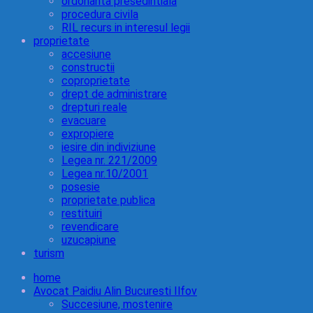
ordonanta presedintiala
procedura civila
RIL recurs in interesul legii
proprietate
accesiune
constructii
coproprietate
drept de administrare
drepturi reale
evacuare
expropiere
iesire din indiviziune
Legea nr. 221/2009
Legea nr.10/2001
posesie
proprietate publica
restituiri
revendicare
uzucapiune
turism
home
Avocat Paidiu Alin Bucuresti Ilfov
Succesiune, mostenire