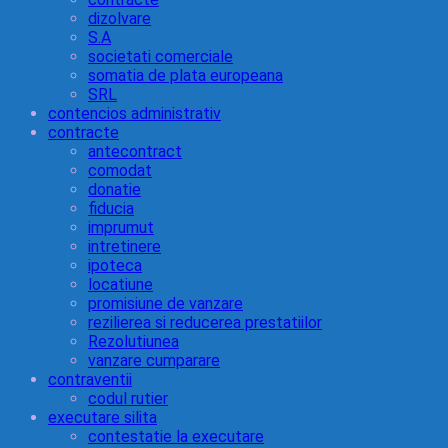
dizolvare
S.A
societati comerciale
somatia de plata europeana
SRL
contencios administrativ
contracte
antecontract
comodat
donatie
fiducia
imprumut
intretinere
ipoteca
locatiune
promisiune de vanzare
rezilierea si reducerea prestatiilor
Rezolutiunea
vanzare cumparare
contraventii
codul rutier
executare silita
contestatie la executare