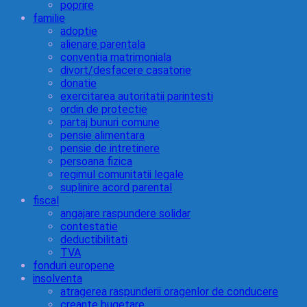
poprire
familie
adoptie
alienare parentala
conventia matrimoniala
divort/desfacere casatorie
donatie
exercitarea autoritatii parintesti
ordin de protectie
partaj bunuri comune
pensie alimentara
pensie de intretinere
persoana fizica
regimul comunitatii legale
suplinire acord parental
fiscal
angajare raspundere solidar
contestatie
deductibilitati
TVA
fonduri europene
insolventa
atragerea raspunderii oragenlor de conducere
creante bugetare