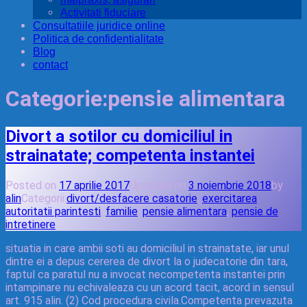
Activitati fiduciare
Consultatiile juridice online
Politica de confidentialitate
Blog
contact
Categorie:
pensie alimentara
Divort a sotilor cu domiciliul in
strainatate; competenta instantei
Posted on
17 aprilie 2017
Updated on
3 noiembrie 2018
by
alin
Categorii:
divort/desfacere casatorie
,
exercitarea
autoritatii parintesti
,
familie
,
pensie alimentara
,
pensie de
intretinere
situatia in care ambii soti au domiciliul in strainatate, iar unul
dintre ei a depus cererea de divort la o judecatorie din tara,
faptul ca paratul nu a invocat necompetenta instantei prin
intampinare nu echivaleaza cu un acord tacit, acord in sensul
art. 915 alin. (2) Cod procedura civila.Competenta prevazuta