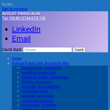
Încarc...
Sari la conținut
AVOCAT PAIDIU ALIN
Tel:
(0040) 0744 674 743
LinkedIn
Email
Caută după:
home
Avocat Paidiu Alin Bucuresti Ilfov
Succesiune, mostenire
imobiliar proprietate
contracte civile, comerciale
familia, persoana
asociatii de proprietari
executare silita
asociatii si fundatii
comercial societar
insolventa, lichidare
malpraxis, asigurari