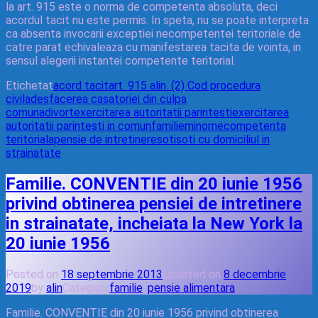
la art. 915 este o norma de competenta absoluta, deci
acordul tacit nu este permis. In speta, nu se poate interpreta
ca absenta invocarii exceptiei necompetentei teritoriale de
catre parat echivaleaza cu manifestarea tacita de vointa, in
sensul alegerii instantei competente teritorial.
Etichetat
acord tacit
art. 915 alin. (2) Cod procedura
civila
desfacerea casatoriei din culpa
comuna
divort
exercitarea autoritatii parintesti
exercitarea
autoritatii parintesti in comun
familie
minor
necompetenta
teritoriala
pensie de intretinere
soti
soti cu domiciliul in
strainatate
Familie. CONVENTIE din 20 iunie 1956
privind obtinerea pensiei de intretinere
in strainatate, incheiata la New York la
20 iunie 1956
Posted on
18 septembrie 2013
Updated on
8 decembrie
2019
by
alin
Categorii:
familie
,
pensie alimentara
Familie. CONVENTIE din 20 iunie 1956 privind obtinerea