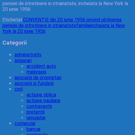
pensiei de intretinere in strainatate, incheiata la New York la
20 iunie 1956
Etichetat
CONVENTIE din 20 iunie 1956 privind obtinerea
pensiei de intretinere in strainatate
familie
incheiata la New
York la 20 iunie 1956
Categorii
administrativ
asigurari
accident auto
malpraxis
asociatii de proprietari
asociatii si fundatii
civil
actiune oblica
actiune pauliana
contraventii
pretentii
simulatie
comercial
bancar
contracte