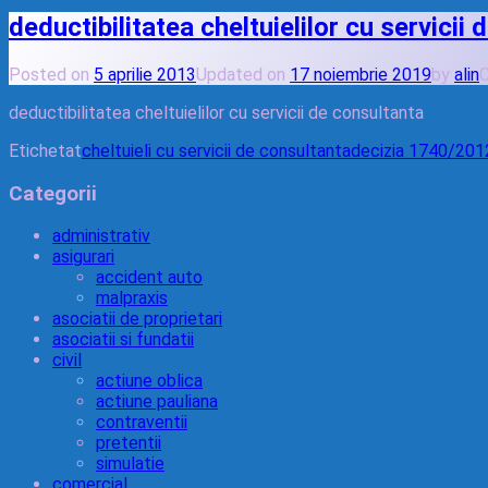
deductibilitatea cheltuielilor cu servicii
Posted on
5 aprilie 2013
Updated on
17 noiembrie 2019
by
alin
C
deductibilitatea cheltuielilor cu servicii de consultanta
Etichetat
cheltuieli cu servicii de consultanta
decizia 1740/201
Categorii
administrativ
asigurari
accident auto
malpraxis
asociatii de proprietari
asociatii si fundatii
civil
actiune oblica
actiune pauliana
contraventii
pretentii
simulatie
comercial