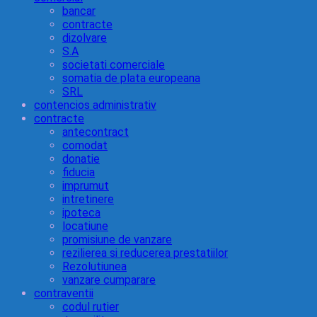
bancar
contracte
dizolvare
S.A
societati comerciale
somatia de plata europeana
SRL
contencios administrativ
contracte
antecontract
comodat
donatie
fiducia
imprumut
intretinere
ipoteca
locatiune
promisiune de vanzare
rezilierea si reducerea prestatiilor
Rezolutiunea
vanzare cumparare
contraventii
codul rutier