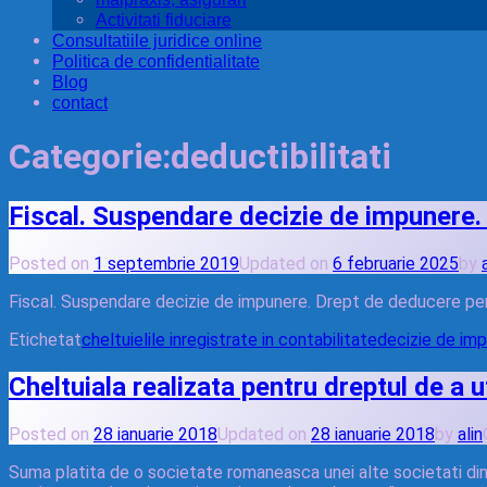
Activitati fiduciare
Consultatiile juridice online
Politica de confidentialitate
Blog
contact
Categorie:
deductibilitati
Fiscal. Suspendare decizie de impunere. D
Posted on
1 septembrie 2019
Updated on
6 februarie 2025
by
Fiscal. Suspendare decizie de impunere. Drept de deducere pentr
Etichetat
cheltuielile inregistrate in contabilitate
decizie de im
Cheltuiala realizata pentru dreptul de a ut
Posted on
28 ianuarie 2018
Updated on
28 ianuarie 2018
by
alin
Suma platita de o societate romaneasca unei alte societati din st