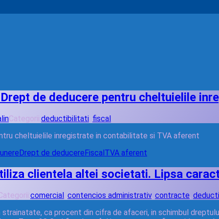
rept de deducere pentru cheltuielile inreg
alin
Categorii:
deductibilitati
,
fiscal
u cheltuielile inregistrate in contabilitate si TVA aferent
punere
Drept de deducere
Fiscal
TVA aferent
iliza clientela altei societati. Lipsa caract
Categorii:
comercial
,
contencios administrativ
,
contracte
,
deductib
rainatate, ca procent din cifra de afaceri, in schimbul dreptului 