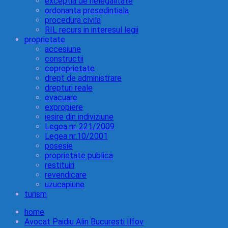
exceptia de nelegalitate
ordonanta presedintiala
procedura civila
RIL recurs in interesul legii
proprietate
accesiune
constructii
coproprietate
drept de administrare
drepturi reale
evacuare
expropiere
iesire din indiviziune
Legea nr. 221/2009
Legea nr.10/2001
posesie
proprietate publica
restituiri
revendicare
uzucapiune
turism
home
Avocat Paidiu Alin Bucuresti Ilfov