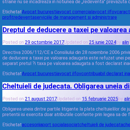
straine nu se incadreaza in notiunea de „redeventa” prevazuta de
Etichetat
Avocat bucuresti
avocat comercial
avocat ilfov
caract
profit
redeventa
serviciile de management si administrare
Dreptul de deducere a taxei pe valoarea 
Posted on
29 octombrie 2017
Updated on
25 iunie 2024
by
alin
Directiva 2006/112/CE a Consiliului din 28 noiembrie 2006 privi
de deducere a taxei pe valoarea adaugata este refuzat unei pers
separat pretul ?i taxa pe valoarea adaugata a fost declarat ina
Etichetat
Avocat bucuresti
avocat ilfov
contribuabil declarat in
Cheltuieli de judecata. Obligarea uneia din
Posted on
21 august 2017
Updated on
15 februarie 2025
by
ali
Obligarea uneia dintre partile litigante la plata cheltuielilor d
pretentii isi exercita doar atributiile conferite prin legea sa de
Etichetat
accesorii
aport social
asociat
cheltuieli de judecata
che