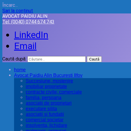
Încarc...
Sari la conținut
AVOCAT PAIDIU ALIN
Tel:
(0040) 0744 674 743
LinkedIn
Email
Caută după:
home
Avocat Paidiu Alin Bucuresti Ilfov
Succesiune, mostenire
imobiliar proprietate
contracte civile, comerciale
familia, persoana
asociatii de proprietari
executare silita
asociatii si fundatii
comercial societar
insolventa, lichidare
malpraxis, asigurari