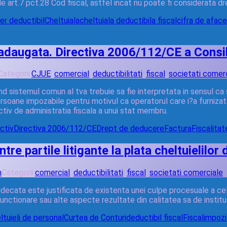
 art.7 pct.28 Cod fiscal, astfel incat nu poate fi considerata dre
er deductibil
Cheltuiala
cheltuiala deductibila fiscal
cifra de aface
adaugata. Directiva 2006/112/CE a Consil
Categorii:
CJUE
,
comercial
,
deductibilitati
,
fiscal
,
societati comer
nd sistemul comun al tva trebuie sa fie interpretata in sensul ca
oane impozabile pentru motivul ca operatorul care i?a furnizat o
ctiv de administratia fiscala a unui stat membru.
activ
Directiva 2006/112/CE
Drept de deducere
Factura
Fiscalitat
tre partile litigante la plata cheltuielilor
n
Categorii:
comercial
,
deductibilitati
,
fiscal
,
societati comerciale
e judecata este justificata de existenta unei culpe procesuale a ce
 functionare sau alte aspecte rezultate din calitatea sa de institu
ltuieli de personal
Curtea de Conturi
deductibil fiscal
Fiscal
impozi