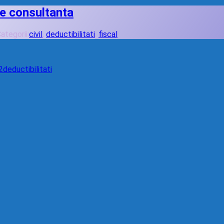
 de consultanta
ategorii:
civil
,
deductibilitati
,
fiscal
2
deductibilitati