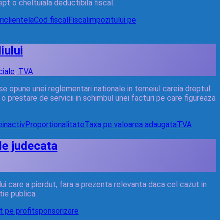
pt o cheltuiala deductibila fiscal.
ri
clientela
Cod fiscal
Fiscal
impozitului pe
iului
ciale
,
TVA
 se opune unei reglementari nationale in temeiul careia dreptul
 prestare de servicii in schimbul unei facturi pe care figureaza
e
inactiv
Proportionalitate
Taxa pe valoarea adaugata
TVA
 de judecata
lui care a pierdut, fara a prezenta relevanta daca cel cazut in
tie publica.
t pe profit
sponsorizare