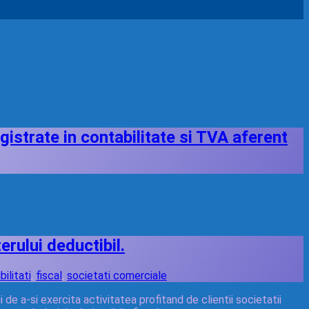
istrate in contabilitate si TVA aferent
erului deductibil.
ilitati
,
fiscal
,
societati comerciale
de a-si exercita activitatea profitand de clientii societatii