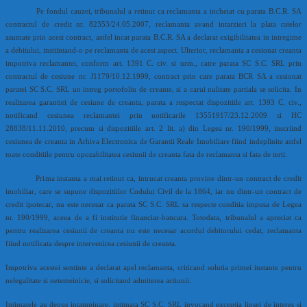
Pe fondul cauzei, tribunalul a retinut ca reclamanta a incheiat cu parata B.C.R. SA
contractul de credit nr. 82353/24.05.2007, reclamanta avand intarzieri la plata ratelor
asumate prin acest contract, astfel incat parata B.C.R. SA a declarat exigibilitatea in intregime
a debitului, instiintand-o pe reclamanta de acest aspect. Ulterior, reclamanta a cesionat creanta
impotriva reclamantei, conform art. 1391 C. civ. si urm., catre parata SC S.C. SRL prin
contractul de cesiune nr. J1179/10.12.1999, contract prin care parata BCR SA a cesionat
paratei SC S.C. SRL un intreg portofoliu de creante, si a carui nulitate partiala se solicita. In
realizarea garantiei de cesiune de creanta, parata a respectat dispozitiile art. 1393 C. civ.,
notificand cesiunea reclamantei prin notificarile 13551917/23.12.2009 si HC
28838/11.11.2010, precum si dispozitiile art. 2 lit. a) din Legea nr. 190/1999, inscriind
cesiunea de creanta in Arhiva Electronica de Garantii Reale Imobiliare fiind indeplinite astfel
toate conditiile pentru opozabilitatea cesiunii de creanta fata de reclamanta si fata de terti.
Prima instanta a mai retinut ca, intrucat creanta provine dintr-un contract de credit
imobiliar, care se supune dispozitiilor Codului Civil de la 1864, iar nu dintr-un contract de
credit ipotecar, nu este necesar ca parata SC S.C. SRL sa respecte conditia impusa de Legea
nr. 190/1999, aceea de a fi institutie financiar-bancara. Totodata, tribunalul a apreciat ca
pentru realizarea cesiunii de creanta nu este necesar acordul debitorului cedat, reclamanta
fiind notificata despre intervenirea cesiunii de creanta.
Impotriva acestei sentinte a declarat apel reclamanta, criticand solutia primei instante pentru
nelegalitate si netemeinicie, si solicitand admiterea actiunii.
Intimatele au depus intampinare, intimata SC S.C. SRL invocand exceptia lipsei de interes si