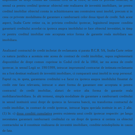
sensul ca pentru creditul ipotecar obiectul este realizarea de investitii imobiliare, iar pentru
creditul imobiliar obiectul consta in achizitionarea sau construirea unui imobil, precum si in
ceea ce priveste modalitatea de garantare a rambursarii celor doua tipuri de credit. Sub acest
aspect, Inalta Curte retine ca, in privinta creditului ipotecar, legiuitorul impune conditia
garantarii creditului acordat cu ipoteca asupra imobilului ce face obiectul investitiei, in timp
ce pentru creditul imobiliar este acceptata orice forma de garantie reala mobiliara sau
imobiliara.
Analizand contractul de credit incheiat de reclamanta si parata B.C.R. SA, Inalta Curte retine
ca natura juridica a acestuia este aceea de contract de credit imobiliar, supus reglementarii
dispozitiilor de drept comun cuprinse in Codul civil de la 1864, iar nu aceea de credit
ipotecar, in sensul Legii nr. 190/1999, intrucat imprumutul contractat de intimata-reclamanta
nu a fost destinat realizarii de investitii imobiliare, ci cumpararii unui imobil in scop personal.
Faptul ca, in speta, garantarea creditului s-a facut cu ipoteca asupra imobilului finantat de
credit este fara relevanta, intrucat o atare forma de garantare este acceptata si pentru
contractul de credit imobiliar, alaturi de orice alta forma de garantie reala
mobiliara/imobiliara. In alti termeni, simpla modalitate de garantare a rambursarii creditului
in sensul instituirii unui drept de ipoteca in favoarea bancii, nu transforma contractul de
credit imobiliar, in contract de credit ipotecar, intrucat legea speciala instituie in art. 2 alin.
(1) lit. c)
doua conditii cumulative
pentru existenta unui credit ipotecar respectiv: pe langa
necesitatea garantarii rambursarii creditului cu un drept de ipoteca si cerinta ca obiectul
contractului sa il constituie realizarea de investitii imobiliare, conditie neindeplinita in cauza
de fata.