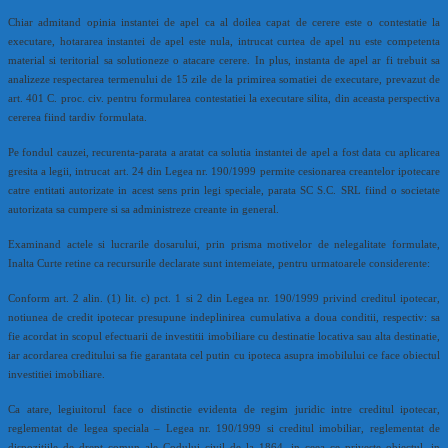
Chiar admitand opinia instantei de apel ca al doilea capat de cerere este o contestatie la
executare, hotararea instantei de apel este nula, intrucat curtea de apel nu este competenta
material si teritorial sa solutioneze o atacare cerere. In plus, instanta de apel ar fi trebuit sa
analizeze respectarea termenului de 15 zile de la primirea somatiei de executare, prevazut de
art. 401 C. proc. civ. pentru formularea contestatiei la executare silita, din aceasta perspectiva
cererea fiind tardiv formulata.
Pe fondul cauzei, recurenta-parata a aratat ca solutia instantei de apel a fost data cu aplicarea
gresita a legii, intrucat art. 24 din Legea nr. 190/1999 permite cesionarea creantelor ipotecare
catre entitati autorizate in acest sens prin legi speciale, parata SC S.C. SRL fiind o societate
autorizata sa cumpere si sa administreze creante in general.
Examinand actele si lucrarile dosarului, prin prisma motivelor de nelegalitate formulate,
Inalta Curte retine ca recursurile declarate sunt intemeiate, pentru urmatoarele considerente:
Conform art. 2 alin. (1) lit. c) pct. 1 si 2 din Legea nr. 190/1999 privind creditul ipotecar,
notiunea de credit ipotecar presupune indeplinirea cumulativa a doua conditii, respectiv: sa
fie acordat in scopul efectuarii de investitii imobiliare cu destinatie locativa sau alta destinatie,
iar acordarea creditului sa fie garantata cel putin cu ipoteca asupra imobilului ce face obiectul
investitiei imobiliare.
Ca atare, legiuitorul face o distinctie evidenta de regim juridic intre creditul ipotecar,
reglementat de legea speciala – Legea nr. 190/1999 si creditul imobiliar, reglementat de
dispozitiile de drept comun ale Codului civil de la 1864, in ceea ce priveste obiectul, in