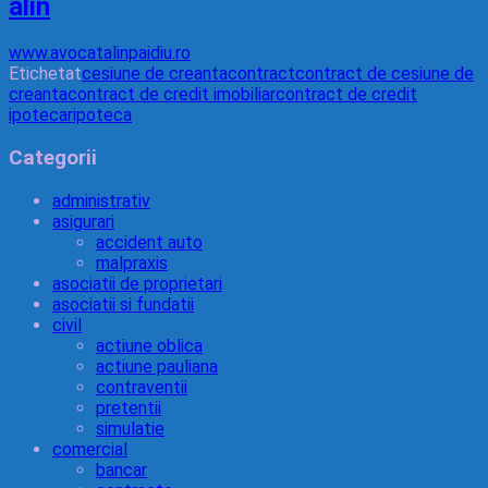
alin
www.avocatalinpaidiu.ro
Etichetat
cesiune de creanta
contract
contract de cesiune de
creanta
contract de credit imobiliar
contract de credit
ipotecar
ipoteca
Categorii
administrativ
asigurari
accident auto
malpraxis
asociatii de proprietari
asociatii si fundatii
civil
actiune oblica
actiune pauliana
contraventii
pretentii
simulatie
comercial
bancar