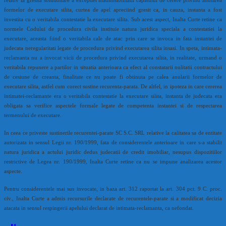
formelor de executare silita, curtea de apel apreciind gresit ca, in cauza, instanta a fost
investita cu o veritabila contestatie la executare silita. Sub acest aspect, Inalta Curte retine ca
normele Codului de procedura civila instituie natura juridica speciala a contestatiei la
executare, aceasta fiind o veritabila cale de atac prin care se invoca in fata instantei de
judecata neregularitati legate de procedura privind executarea silita insasi. In speta, intimata-
reclamanta nu a invocat vicii de procedura privind executarea silita, in realitate, urmand o
veritabila repunere a partilor in situatia anterioara ca efect al constatarii nulitatii contractului
de cesiune de creanta, finalitate ce nu poate fi obtinuta pe calea anularii formelor de
executare silita, astfel cum corect sustine recurenta-parata. De altfel, in ipoteza in care cererea
intimatei-reclamante era o veritabila contestatie la executare silita, instanta de judecata era
obligata sa verifice aspectele formale legate de competenta instantei si de respectarea
termenului de executare.
In ceea ce priveste sustinerile recurentei-parate SC S.C. SRL relative la calitatea sa de entitate
autorizata in sensul Legii nr. 190/1999, fata de considerentele anterioare in care s-a stabilit
natura juridica a actului juridic dedus judecatii de credit imobiliar, nesupus dispozitiilor
restrictive de Legea nr. 190/1999, Inalta Curte retine ca nu se impune analizarea acestor
aspecte.
Pentru considerentele mai sus invocate, in baza art. 312 raportat la art. 304 pct. 9 C. proc.
civ., Inalta Curte a admis recursurile declarate de recurentele-parate si a modificat decizia
atacata in sensul respingerii apelului declarat de intimata-reclamanta, ca nefondat.