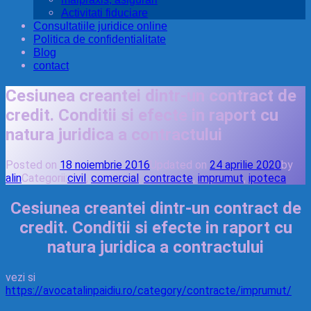
Activitati fiduciare
Consultatiile juridice online
Politica de confidentialitate
Blog
contact
Cesiunea creantei dintr-un contract de
credit. Conditii si efecte in raport cu
natura juridica a contractului
Posted on
18 noiembrie 2016
Updated on
24 aprilie 2020
by
alin
Categorii:
civil
,
comercial
,
contracte
,
imprumut
,
ipoteca
Cesiunea creantei dintr-un contract de
credit. Conditii si efecte in raport cu
natura juridica a contractului
vezi si
https://avocatalinpaidiu.ro/category/contracte/imprumut/