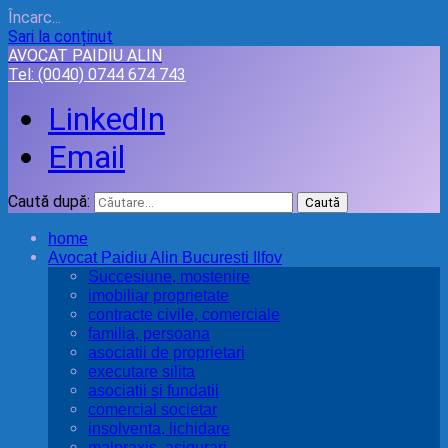
Încarc...
Sari la conținut
AVOCAT PAIDIU ALIN
Tel:
(0040) 0744 674 743
LinkedIn
Email
Caută după:
home
Avocat Paidiu Alin Bucuresti Ilfov
Succesiune, mostenire
imobiliar proprietate
contracte civile, comerciale
familia, persoana
asociatii de proprietari
executare silita
asociatii si fundatii
comercial societar
insolventa, lichidare
malpraxis, asigurari