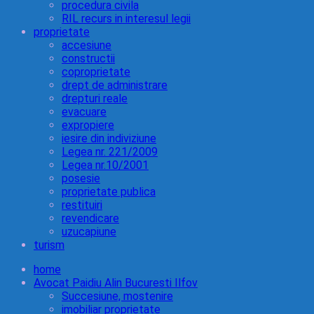
procedura civila
RIL recurs in interesul legii
proprietate
accesiune
constructii
coproprietate
drept de administrare
drepturi reale
evacuare
expropiere
iesire din indiviziune
Legea nr. 221/2009
Legea nr.10/2001
posesie
proprietate publica
restituiri
revendicare
uzucapiune
turism
home
Avocat Paidiu Alin Bucuresti Ilfov
Succesiune, mostenire
imobiliar proprietate