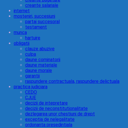
creante salariale
internet
mosteniri, succesiuni
partaj succesoral
testament
munca
hartuire
obligatii
clauze abuzive
culpa
daune cominatorii
daune materiale
daune morale
garantii
raspundere contractuala, raspundere delictuala
practica judiciara
CEDO
CJUE
decizii de intepretare
decizii de neconstitutionalitate
dezlegarea unor chestiuni de drept
exceptia de nelegalitate
ordonanta presedintiala