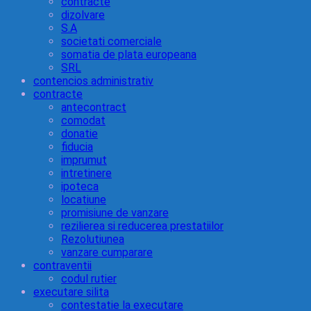
contracte
dizolvare
S.A
societati comerciale
somatia de plata europeana
SRL
contencios administrativ
contracte
antecontract
comodat
donatie
fiducia
imprumut
intretinere
ipoteca
locatiune
promisiune de vanzare
rezilierea si reducerea prestatiilor
Rezolutiunea
vanzare cumparare
contraventii
codul rutier
executare silita
contestatie la executare