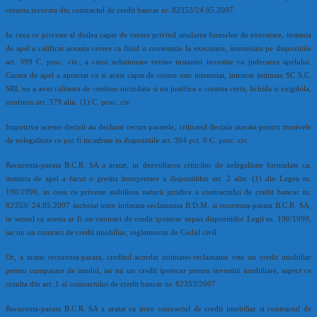
creanta izvorata din contractul de credit bancar nr. 82353/24.05.2007.
In ceea ce priveste al doilea capat de cerere privind anularea formelor de executare, instanta
de apel a calificat aceasta cerere ca fiind o contestatie la executare, intemeiata pe dispozitiile
art. 399 C. proc. civ., a carui solutionare revine instantei investite cu judecarea apelului.
Curtea de apel a apreciat ca si acest capat de cerere este intemeiat, intrucat intimata SC S.C.
SRL nu a avut calitatea de creditor niciodata si nu justifica o creanta certa, lichida si exigibila,
conform art. 379 alin. (1) C. proc. civ.
Impotriva acestei decizii au declarat recurs paratele, criticand decizia atacata pentru motivele
de nelegalitate ce pot fi incadrate in dispozitiile art. 304 pct. 9 C. proc. civ.
Recurenta-parata B.C.R. SA a aratat, in dezvoltarea criticilor de nelegalitate formulate ca,
instanta de apel a facut o gresita interpretare a dispozitiilor art. 2 alin. (1) din Legea nr.
190/1999, in ceea ce priveste stabilirea naturii juridice a contractului de credit bancar nr.
82353/ 24.05.2007 incheiat intre intimata-reclamanta B.D.M. si recurenta-parata B.C.R. SA,
in sensul ca acesta ar fi un contract de credit ipotecar supus dispozitiilor Legii nr. 190/1999,
iar nu un contract de credit imobiliar, reglementat de Codul civil.
Or, a aratat recurenta-parata, creditul acordat intimatei-reclamante este un credit imobiliar
pentru cumparare de imobil, iar nu un credit ipotecar pentru investitii imobiliare, aspect ce
rezulta din art. 1 al contractului de credit bancar nr. 82353/2007.
Recurenta-parata B.C.R. SA a aratat ca intre contractul de credit imobiliar si contractul de