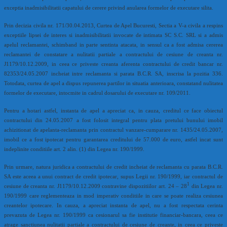
exceptia inadmisibilitatii capatului de cerere privind anularea formelor de executare silita.
Prin decizia civila nr. 171/30.04.2013, Curtea de Apel Bucuresti, Sectia a V-a civila a respins
exceptiile lipsei de interes si inadmisibilitatii invocate de intimata SC S.C. SRL si a admis
apelul reclamantei, schimband in parte sentinta atacata, in sensul ca a fost admisa cererea
reclamantei de constatare a nulitatii partiale a contractului de cesiune de creanta nr.
J1179/10.12.2009, in ceea ce priveste creanta aferenta contractului de credit bancar nr.
82353/24.05.2007 incheiat intre reclamanta si parata B.C.R. SA, inscrisa la pozitia 336.
Totodata, curtea de apel a dispus repunerea partilor in situatia anterioara, constatand nulitatea
formelor de executare, intocmite in cadrul dosarului de executare nr. 109/2011.
Pentru a hotari astfel, instanta de apel a apreciat ca, in cauza, creditul ce face obiectul
contractului din 24.05.2007 a fost folosit integral pentru plata pretului bunului imobil
achizitionat de apelanta-reclamanta prin contractul vanzare-cumparare nr. 1435/24.05.2007,
imobil ce a fost ipotecat pentru garantarea creditului de 57.000 de euro, astfel incat sunt
indeplinite conditiile art. 2 alin. (1) din Legea nr. 190/1999.
Prin urmare, natura juridica a contractului de credit incheiat de reclamanta cu parata B.C.R.
SA este aceea a unui contract de credit ipotecar, supus Legii nr. 190/1999, iar contractul de
1
cesiune de creanta nr. J1179/10.12.2009 contravine dispozitiilor art. 24 – 28
din Legea nr.
190/1999 care reglementeaza in mod imperativ conditiile in care se poate realiza cesiunea
creantelor ipotecare. In cauza, a apreciat instanta de apel, nu a fost respectata cerinta
prevazuta de Legea nr. 190/1999 ca cesionarul sa fie institutie financiar-bancara, ceea ce
atrage sanctiunea nulitatii partiale a contractului de cesiune de creante, in ceea ce priveste