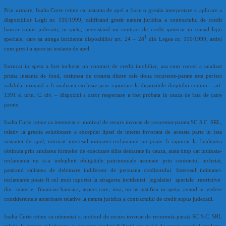
Prin urmare, Inalta Curte retine ca instanta de apel a facut o gresita interpretare si aplicare a
dispozitiilor Legii nr. 190/1999, calificand gresit natura juridica a contractului de credit
bancar supus judecatii, in speta, neexistand un contract de credit ipotecar in sensul legii
1
speciale, care sa atraga incidenta dispozitiilor art. 24 – 28
din Legea nr. 190/1999, astfel
cum gresit a apreciat instanta de apel.
Intrucat in speta a fost incheiat un contract de credit imobiliar, asa cum corect a analizat
prima instanta de fond, cesiunea de creanta dintre cele doua recurente-parate este perfect
valabila, urmand a fi analizata exclusiv prin raportare la dispozitiile dreptului comun – art.
1391 si urm. C. civ. – dispozitii a caror respectare a fost probata in cauza de fata de catre
parate.
Inalta Curte retine ca intemeiat si motivul de recurs invocat de recurenta-parata SC S.C. SRL,
relativ la gresita solutionare a exceptiei lipsei de interes invocata de aceasta parte in fata
instantei de apel, intrucat interesul intimatei-reclamante nu poate fi raportat la finalitatea
obtinuta prin anularea formelor de executare silita demarate in cauza, atata timp cat intimata-
reclamanta nu si-a indeplinit obligatiile patrimoniale asumate prin contractul incheiat,
pastrand calitatea de debitoare indiferent de persoana creditorului. Interesul intimatei-
reclamante poate fi cel mult raportat la atragerea incidentei legislatiei speciale restrictive
din materie financiar-bancara, aspect care, insa, nu se justifica in speta, avand in vedere
considerentele anterioare relative la natura juridica a contractului de credit supus judecatii.
Inalta Curte retine ca intemeiat si motivul de recurs invocat de recurenta-parata SC S.C. SRL
relativ la gresita solutionare a exceptiei inadmisibilitatii capatului de cerere privind anularea