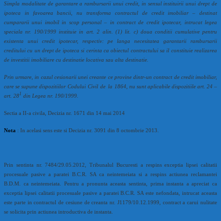
Simpla modalitate de garantare a rambursarii unui credit, in sensul instituirii unui drept de
ipoteca in favoarea bancii, nu transforma contractul de credit imobiliar – destinat
cumpararii unui imobil in scop personal – in contract de credit ipotecar, intrucat legea
speciala nr. 190/1999 instituie in art. 2 alin. (1) lit. c) doua conditii cumulative pentru
existenta unui credit ipotecar, respectiv: pe langa necesitatea garantarii rambursarii
creditului cu un drept de ipoteca si cerinta ca obiectul contractului sa il constituie realizarea
de investitii imobiliare cu destinatie locativa sau alta destinatie.
Prin urmare, in cazul cesionarii unei creante ce provine dintr-un contract de credit imobiliar,
care se supune dispozitiilor
Codului
Civil
de
la
1864, nu sunt aplicabile dispozitiile art. 24 –
1
art. 28
din Legea nr. 190/1999.
Sectia a II-a civila, Decizia nr. 1671 din 14 mai 2014
Nota
: In acelasi sens este si Decizia nr. 3091 din 8 octombrie 2013.
Prin sentinta nr. 7484/29.05.2012, Tribunalul Bucuresti a respins exceptia lipsei calitatii
procesuale pasive a paratei B.C.R. SA ca neintemeiata si a respins actiunea reclamantei
B.D.M. ca neintemeiata. Pentru a pronunta aceasta sentinta, prima instanta a apreciat ca
exceptia lipsei calitatii procesuale pasive a paratei B.C.R. SA este nefondata, intrucat aceasta
este parte in contractul de cesiune de creanta nr. J1179/10.12.1999, contract a carui nulitate
se solicita prin actiunea introductiva de instanta.