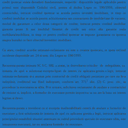
credit ipotecar exista deosebiri fundamentale, respectiv: dispozitiile legale aplicabile pentru
primul sunt dispozitiile Codului civil, pentru al doilea Legea nr. 190/1999; obiectul
contractului, intrucat creditul ipotecar se acorda pentru investitii imobiliare, in timp ce
creditul imobiliar se acorda pentru achizitionarea sau contractarea de imobile/case de vacanta;
modul de garantare a celor doua categorii de credite, intrucat pentru creditul imobiliar
garantia poate fi sau imobilul finantat de credit sau orice alta garantie reala
mobiliara/imobiliara, in timp ce pentru creditul ipotecar se impune garantarea cu ipoteca
asupra bunului ce face obiectul investitiei imobiliare.
Ca atare, creditul acordat intimatei-reclamante nu este o creanta ipotecara, in speta nefiind
incidente dispozitiile art. 24 si urm. din Legea nr. 190/1999.
Recurenta-parata intimata SC S.C. SRL a aratat, in dezvoltarea criticilor de nelegalitate, ca
instanta de apel a solutionat exceptia lipsei de interes cu aplicarea gresita a legii, intrucat
intimata-reclamanta si-a asumat prin contractul de credit obligatii pecuniare pe care nu le-a
1
indeplinit, creditorul sau fiind indreptatit, conform art. 371
alin. (2) C. proc. civ., sa
procedeze la executarea sa silita. Prin urmare, solicitarea reclamantei de anulare a contractului
de cesiune si, implicit, a formelor de executare pornite impotriva sa nu are la baza un interes
legitim si direct.
Recurenta-parata a invederat ca si exceptia inadmisibilitatii cererii de anulare a formelor de
executare a fost solutionata de instanta de apel cu aplicarea gresita a legii, intrucat aplicarea
principiului restabilirii situatiei anterioare in cadrul procedurii speciale de executare silita, este
intoarcerea executarii, iar nu anularea formelor de executare.