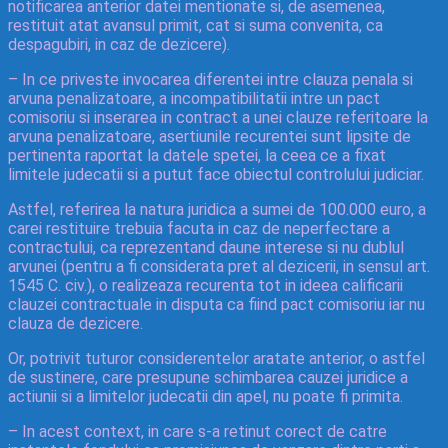
notificarea anterior datei mentionate si, de asemenea,
restituit atat avansul primit, cat si suma convenita, ca
despagubiri, in caz de dezicere).
– In ce priveste invocarea diferentei intre clauza penala si
arvuna penalizatoare, a incompatibilitatii intre un pact
comisoriu si inserarea in contract a unei clauze referitoare la
arvuna penalizatoare, asertiunile recurentei sunt lipsite de
pertinenta raportat la datele spetei, la ceea ce a fixat
limitele judecatii si a putut face obiectul controlului judiciar.
Astfel, referirea la natura juridica a sumei de 100.000 euro, a
carei restituire trebuia facuta in caz de neperfectare a
contractului, ca reprezentand daune interese si nu dublul
arvunei (pentru a fi considerata pret al dezicerii, in sensul art.
1545 C. civ.), o realizeaza recurenta tot in ideea calificarii
clauzei contractuale in disputa ca fiind pact comisoriu iar nu
clauza de dezicere.
Or, potrivit tuturor considerentelor aratate anterior, o astfel
de sustinere, care presupune schimbarea cauzei juridice a
actiunii si a limitelor judecatii din apel, nu poate fi primita.
– In acest context, in care s-a retinut corect de catre