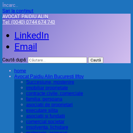
Încarc...
Sari la conținut
AVOCAT PAIDIU ALIN
Tel:
(0040) 0744 674 743
LinkedIn
Email
Caută după:
home
Avocat Paidiu Alin Bucuresti Ilfov
Succesiune, mostenire
imobiliar proprietate
contracte civile, comerciale
familia, persoana
asociatii de proprietari
executare silita
asociatii si fundatii
comercial societar
insolventa, lichidare
malpraxis, asigurari