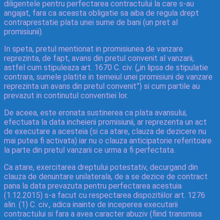
diligentele pentru perfectarea contractului la care s-au
angajat, fara ca aceasta obligatie sa aiba de regula drept
contraprestatie plata unei sume de bani (un pret al
promisiunii).
In speta, pretul mentionat in promisiunea de vanzare
reprezinta, de fapt, avans din pretul convenit al vanzarii,
astfel cum stipuleaza art. 1670 C. civ. („in lipsa de stipulatie
contrara, sumele platite in temeiul unei promisiuni de vanzare
reprezinta un avans din pretul convenit”) si cum partile au
prevazut in continutul conventiei lor.
De aceea, este eronata sustinerea ca plata avansului,
efectuata la data incheierii promisiunii, ar reprezenta un act
de executare a acesteia (si ca atare, clauza de dezicere nu
mai putea fi activata) iar nu o clauza anticipatorie referitoare
la parte din pretul vanzarii ce urma a fi perfectata.
Ca atare, exercitarea dreptului potestativ, decurgand din
clauza de denuntare unilaterala, de a se dezice de contract
pana la data prevazuta pentru perfectarea acestuia
(1.12.2015) s-a facut cu respectarea dispozitiilor art. 1276
alin. (1) C. civ., adica inainte de inceperea executarii
contractului si fara a avea caracter abuziv (fiind transmisa