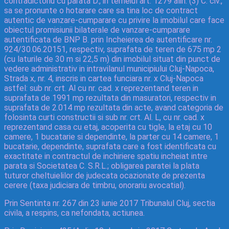
contradictoriu cu parata D., in temeiul art. 1279 alin. (3) C. civ.,
sa se pronunte o hotarare care sa tina loc de contract
autentic de vanzare-cumparare cu privire la imobilul care face
obiectul promisiunii bilaterale de vanzare-cumparare
autentificata de BNP B. prin Incheierea de autentificare nr.
924/30.06.20151, respectiv, suprafata de teren de 675 mp 2
(cu laturile de 30 m si 22,5 m) din imobilul situat din punct de
vedere administrativ in intravilanul municipiului Cluj-Napoca,
Strada x, nr. 4, inscris in cartea funciara nr. x Cluj-Napoca
astfel: sub nr. crt. Al cu nr. cad. x reprezentand teren in
suprafata de 1991 mp rezultata din masuratori, respectiv in
suprafata de 2.014 mp rezultata din acte, avand categoria de
folosinta curti constructii si sub nr. crt. Al. L, cu nr. cad. x
reprezentand casa cu etaj, acoperita cu tigle, la etaj cu 10
camere, 1 bucatarie si dependinte, la parter cu 14 camere, 1
bucatarie, dependinte, suprafata care a fost identificata cu
exactitate in contractul de inchiriere spatiu incheiat intre
parata si Societatea C. S.R.L.; obligarea paratei la plata
tuturor cheltuielilor de judecata ocazionate de prezenta
cerere (taxa judiciara de timbru, onorariu avocatial).
Prin Sentinta nr. 267 din 23 iunie 2017 Tribunalul Cluj, sectia
civila, a respins, ca nefondata, actiunea.