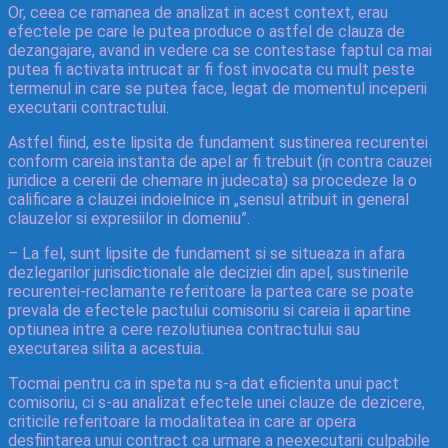
Or, ceea ce ramanea de analizat in acest context, erau
efectele pe care le putea produce o astfel de clauza de
dezangajare, avand in vedere ca se contestase faptul ca mai
putea fi activata intrucat ar fi fost invocata cu mult peste
termenul in care se putea face, legat de momentul inceperii
executarii contractului.
Astfel fiind, este lipsita de fundament sustinerea recurentei
conform careia instanta de apel ar fi trebuit (in contra cauzei
juridice a cererii de chemare in judecata) sa procedeze la o
calificare a clauzei indoielnice in „sensul atribuit in general
clauzelor si expresiilor in domeniu”.
– La fel, sunt lipsite de fundament si se situeaza in afara
dezlegarilor jurisdictionale ale deciziei din apel, sustinerile
recurentei-reclamante referitoare la partea care se poate
prevala de efectele pactului comisoriu si careia ii apartine
optiunea intre a cere rezolutiunea contractului sau
executarea silita a acestuia.
Tocmai pentru ca in speta nu s-a dat eficienta unui pact
comisoriu, ci s-au analizat efectele unei clauze de dezicere,
criticile referitoare la modalitatea in care ar opera
desfiintarea unui contract ca urmare a neexecutarii culpabile