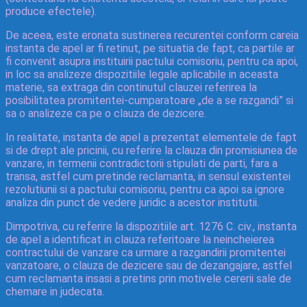
produce efectele).
De aceea, este eronata sustinerea recurentei conform careia
instanta de apel ar fi retinut, pe situatia de fapt, ca partile ar
fi convenit asupra instituirii pactului comisoriu, pentru ca apoi,
in loc sa analizeze dispozitiile legale aplicabile in aceasta
materie, sa extraga din continutul clauzei referirea la
posibilitatea promitentei-cumparatoare „de a se razgandi” si
sa o analizeze ca pe o clauza de dezicere.
In realitate, instanta de apel a prezentat elementele de fapt
si de drept ale pricinii, cu referire la clauza din promisiunea de
vanzare, in termenii contradictorii stipulati de parti, fara a
transa, astfel cum pretinde reclamanta, in sensul existentei
rezolutiunii si a pactului comisoriu, pentru ca apoi sa ignore
analiza din punct de vedere juridic a acestor institutii.
Dimpotriva, cu referire la dispozitiile art. 1276 C. civ., instanta
de apel a identificat in clauza referitoare la neincheierea
contractului de vanzare ca urmare a razgandirii promitentei
vanzatoare, o clauza de dezicere sau de dezangajare, astfel
cum reclamanta insasi a pretins prin motivele cererii sale de
chemare in judecata.