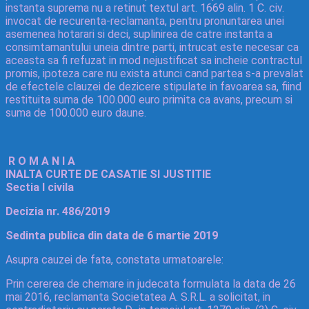
instanta suprema nu a retinut textul art. 1669 alin. 1 C. civ.
invocat de recurenta-reclamanta, pentru pronuntarea unei
asemenea hotarari si deci, suplinirea de catre instanta a
consimtamantului uneia dintre parti, intrucat este necesar ca
aceasta sa fi refuzat in mod nejustificat sa incheie contractul
promis, ipoteza care nu exista atunci cand partea s-a prevalat
de efectele clauzei de dezicere stipulate in favoarea sa, fiind
restituita suma de 100.000 euro primita ca avans, precum si
suma de 100.000 euro daune.
R O M A N I A
INALTA CURTE DE CASATIE SI JUSTITIE
Sectia I civila
Decizia nr. 486/2019
Sedinta publica din data de 6 martie 2019
Asupra cauzei de fata, constata urmatoarele:
Prin cererea de chemare in judecata formulata la data de 26
mai 2016, reclamanta Societatea A. S.R.L. a solicitat, in