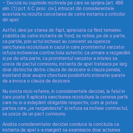
– Decizia nu cuprinde motivele pe care se sprijina (art. 488
alin. (1) pct. 6 C. proc. civ.), intrucat din considerentele
acesteia nu rezulta cercetarea de catre instanta a criticilor
din apel.
Astfel, desi pe starea de fapt, apreciata ca fiind temeinic
stabilita de catre instanta de fond, se retine, pe de o parte,
ca partile, prin actul incheiat au convenit sa opereze
sanctiunea rezolutiunii in cazul in care promitentul vanzator
refuza incheierea contractului autentic ca urmare a razgandirii
si pe de alta parte, ca promitentul vanzator a inteles sa
uzeze de pactul comisoriu, instanta de apel trateaza pe larg
doar distinctia dintre clauza de dezicere si clauza penala,
insistand doar asupra chestiunii posibilitatii intimatei-parate
de a invoca o clauza de dezicere.
Nu exista nicio referire, in considerentele deciziei, la felul in
care poate fi aplicata sanctiunea rezolutiunii la cererea partii
care nu si-a indeplinit obligatiile respectiv, cum ar putea
partea care „se razgandeste” si refuza sa incheie contractul,
sa uzeze de un pact comisoriu.
Analiza considerentelor deciziei conduce la concluzia ca
instanta de apel s-a marginit sa examineze doar actiunea