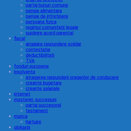
partaj bunuri comune
pensie alimentara
pensie de intretinere
persoana fizica
regimul comunitatii legale
suplinire acord parental
fiscal
angajare raspundere solidar
contestatie
deductibilitati
TVA
fonduri europene
insolventa
atragerea raspunderii oragenlor de conducere
creante bugetare
creante salariale
internet
mosteniri, succesiuni
partaj succesoral
testament
munca
hartuire
obligatii