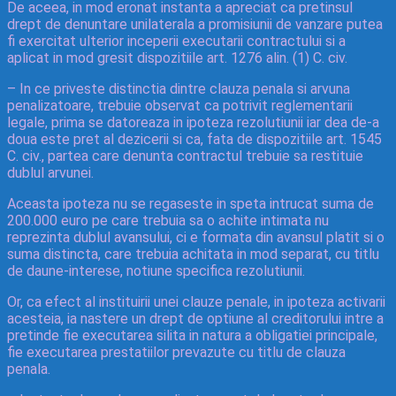
De aceea, in mod eronat instanta a apreciat ca pretinsul
drept de denuntare unilaterala a promisiunii de vanzare putea
fi exercitat ulterior inceperii executarii contractului si a
aplicat in mod gresit dispozitiile art. 1276 alin. (1) C. civ.
– In ce priveste distinctia dintre clauza penala si arvuna
penalizatoare, trebuie observat ca potrivit reglementarii
legale, prima se datoreaza in ipoteza rezolutiunii iar dea de-a
doua este pret al dezicerii si ca, fata de dispozitiile art. 1545
C. civ., partea care denunta contractul trebuie sa restituie
dublul arvunei.
Aceasta ipoteza nu se regaseste in speta intrucat suma de
200.000 euro pe care trebuia sa o achite intimata nu
reprezinta dublul avansului, ci e formata din avansul platit si o
suma distincta, care trebuia achitata in mod separat, cu titlu
de daune-interese, notiune specifica rezolutiunii.
Or, ca efect al instituirii unei clauze penale, in ipoteza activarii
acesteia, ia nastere un drept de optiune al creditorului intre a
pretinde fie executarea silita in natura a obligatiei principale,
fie executarea prestatiilor prevazute cu titlu de clauza
penala.