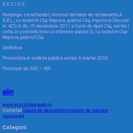
D E C I D E
Respinge, ca nefondat, recursul declarat de reclamanta A.
S.R.L., cu sediul in Cluj-Napoca, judetul Cluj, impotriva Deciziei
nr. 425/A din 19 decembrie 2017 a Curtii de Apel Cluj, sectia I
civila, in contradictoriu cu intimata-parata D., cu sediul in Cluj-
Napoca, judetul Cluj.
Definitiva.
Pronuntata in sedinta publica astazi, 6 martie 2019.
Procesat de GGC – NN
alin
www.avocatalinpaidiu.ro
Etichetat
Clauza de dezicere
promisiune de vanzare-
cumparare
Categorii