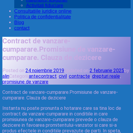
Activitati fiduciare
Consultatiile juridice online
Politica de confidentialitate
Blog
contact
Contract de vanzare-
cumparare.Promisiune de vanzare-
cumparare. Clauza de dezicere
Posted on
24 noiembrie 2019
Updated on
2 februarie 2025
by
alin
Categorii:
antecontract
,
civil
,
contracte
,
drepturi reale
,
promisiune de vanzare
Contract de vanzare-cumparare.Promisiune de vanzare-
cumparare. Clauza de dezicere
Instanta nu poate pronunta o hotarare care sa tina loc de
contract de vanzare-cumparare in conditiile in care
promisiunea de vanzare-cumparare prevede o clauza de
dezicere in favoarea promitentului-vanzator si care si-a
produs efectele in conditiile prevazute de parti. In speta,