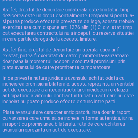
Astfel, dreptul de denuntare unilaterala este limitat in timp,
dezicerea este un drept esentialmente temporar si pentru a-
si putea produce efectele prevazute de lege, acesta trebuie
exercitat asa cum dispune art. 1276 alin. (1) C. civ., atat timp
cat executarea contractului nu a inceput, cu rezerva situatiei
in care partile deroga de la aceasta limitare.
Astfel fiind, dreptul de denuntare unilaterala, daca ar fi
existat, putea fi exercitat de catre promitenta-vanzatoare
doar pana la momentul inceperii executarii promisiunii prin
plata avansului de catre promitenta cumparatoare.
In ce priveste natura juridica a avansului achitat odata cu
incheierea promisiunii bilaterale, acesta reprezinta un veritabil
act de executare a antecontractului si nicidecum o clauza
anticipatorie a viitorului contract intrucat un act care nu este
incheiat nu poate produce efecte ex tunc intre parti.
Plata avansului are caracter anticipatoriu insa doar in raport
cu vanzarea care urma sa se incheie in forma autentica, iar nu
in raport cu promisiunea bilaterala, fata de care achitarea
avansului reprezinta un act de executare.