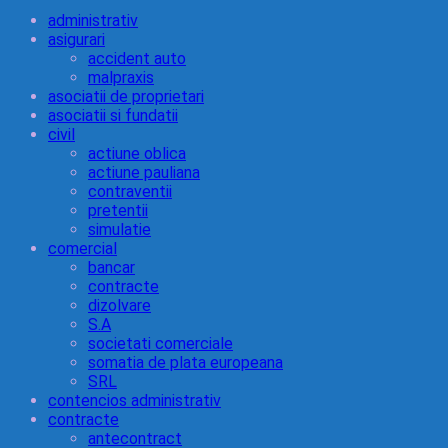
administrativ
asigurari
accident auto
malpraxis
asociatii de proprietari
asociatii si fundatii
civil
actiune oblica
actiune pauliana
contraventii
pretentii
simulatie
comercial
bancar
contracte
dizolvare
S.A
societati comerciale
somatia de plata europeana
SRL
contencios administrativ
contracte
antecontract