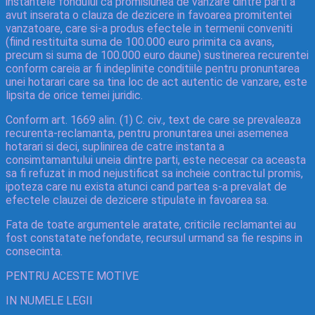
instantele fondului ca promisiunea de vanzare dintre parti a
avut inserata o clauza de dezicere in favoarea promitentei
vanzatoare, care si-a produs efectele in termenii conveniti
(fiind restituita suma de 100.000 euro primita ca avans,
precum si suma de 100.000 euro daune) sustinerea recurentei
conform careia ar fi indeplinite conditiile pentru pronuntarea
unei hotarari care sa tina loc de act autentic de vanzare, este
lipsita de orice temei juridic.
Conform art. 1669 alin. (1) C. civ., text de care se prevaleaza
recurenta-reclamanta, pentru pronuntarea unei asemenea
hotarari si deci, suplinirea de catre instanta a
consimtamantului uneia dintre parti, este necesar ca aceasta
sa fi refuzat in mod nejustificat sa incheie contractul promis,
ipoteza care nu exista atunci cand partea s-a prevalat de
efectele clauzei de dezicere stipulate in favoarea sa.
Fata de toate argumentele aratate, criticile reclamantei au
fost constatate nefondate, recursul urmand sa fie respins in
consecinta.
PENTRU ACESTE MOTIVE
IN NUMELE LEGII