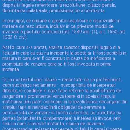
dispozitii legale referitoare la rezolutiune, clauza penala,
denuntarea unilaterala, promisiunea de a contracta.
In principal, se sustine o gresita neaplicare a dispozitiilor in
materie de rezolutiune, inclusiv in ce priveste modul de
invocare a pactului comisoriu (art. 1549 alin. (1), art. 1550, art.
1553 C. civ.).
Astfel cum s-a aratat, analiza acestor dispozitii legale si a
felului in care au sau nu incidenta la speta ar fi fost posibila in
masura in care s-ar fi constituit in cauza de ineficienta a
promisiunii de vanzare care sa fi fost invocata in prima
instanta.
Or, in contextul unei clauze – redactate de un profesionist,
cum subliniaza reclamanta – susceptibila de interpretari
diferite, in conditiile in care face referire la posibilitatea de
razgandire a promitentei vanzatoare si in acelasi timp, la
instituirea unui pact comisoriu si la rezolutiunea decurgand din
simplul fapt al neindeplinirii obligatiei de semnare a
contractului de vanzare in forma autentica, se constata ca
partea (promitenta-cumparatoare) a inteles sa invoce, prin
felul in care a investit instanta, clauza de dezicere
(contestand nu existenta acesteia, ci felul in care isi poate