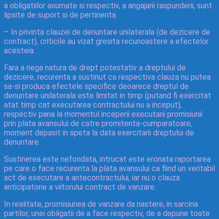
a obligatiilor asumate si respectiv, a angajarii raspunderii, sunt
lipsite de suport si de pertinenta.
– In privinta clauzei de denuntare unilaterala (de dezicere de
contract), criticile au vizat gresita recunoastere a efectelor
acesteia.
Fara a nega natura de drept potestativ a dreptului de
dezicere, recurenta a sustinut ca respectiva clauza nu putea
sa-si produca efectele specifice deoarece dreptul de
denuntare unilaterala este limitat in timp (putand fi exercitat
atat timp cat executarea contractului nu a inceput),
respectiv pana la momentul inceperii executarii promisiunii
prin plata avansului de catre promitenta-cumparatoare,
moment depasit in speta la data exercitarii dreptului de
denuntare.
Sustinerea este nefondata, intrucat este eronata raportarea
pe care o face recurenta la plata avansului ca fiind un veritabil
act de executare a antecontractului, iar nu o clauza
anticipatorie a viitorului contract de vanzare.
In realitate, promisiunea de vanzare da nastere, in sarcina
partilor, unei obligatii de a face respectiv, de a depune toate