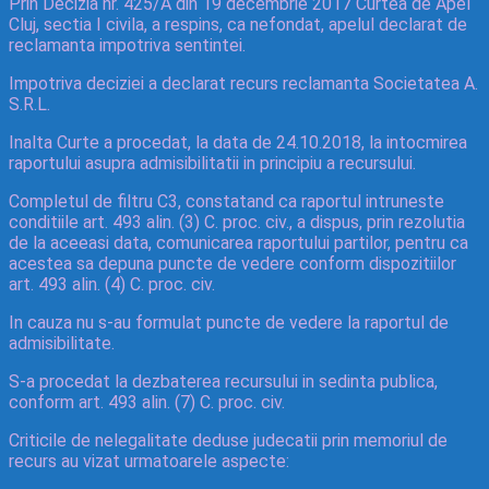
Prin Decizia nr. 425/A din 19 decembrie 2017 Curtea de Apel
Cluj, sectia I civila, a respins, ca nefondat, apelul declarat de
reclamanta impotriva sentintei.
Impotriva deciziei a declarat recurs reclamanta Societatea A.
S.R.L.
Inalta Curte a procedat, la data de 24.10.2018, la intocmirea
raportului asupra admisibilitatii in principiu a recursului.
Completul de filtru C3, constatand ca raportul intruneste
conditiile art. 493 alin. (3) C. proc. civ., a dispus, prin rezolutia
de la aceeasi data, comunicarea raportului partilor, pentru ca
acestea sa depuna puncte de vedere conform dispozitiilor
art. 493 alin. (4) C. proc. civ.
In cauza nu s-au formulat puncte de vedere la raportul de
admisibilitate.
S-a procedat la dezbaterea recursului in sedinta publica,
conform art. 493 alin. (7) C. proc. civ.
Criticile de nelegalitate deduse judecatii prin memoriul de
recurs au vizat urmatoarele aspecte: