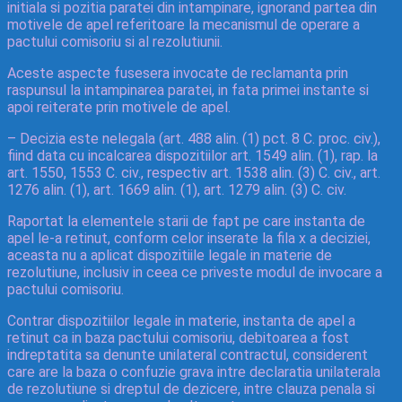
initiala si pozitia paratei din intampinare, ignorand partea din
motivele de apel referitoare la mecanismul de operare a
pactului comisoriu si al rezolutiunii.
Aceste aspecte fusesera invocate de reclamanta prin
raspunsul la intampinarea paratei, in fata primei instante si
apoi reiterate prin motivele de apel.
– Decizia este nelegala (art. 488 alin. (1) pct. 8 C. proc. civ.),
fiind data cu incalcarea dispozitiilor art. 1549 alin. (1), rap. la
art. 1550, 1553 C. civ., respectiv art. 1538 alin. (3) C. civ., art.
1276 alin. (1), art. 1669 alin. (1), art. 1279 alin. (3) C. civ.
Raportat la elementele starii de fapt pe care instanta de
apel le-a retinut, conform celor inserate la fila x a deciziei,
aceasta nu a aplicat dispozitiile legale in materie de
rezolutiune, inclusiv in ceea ce priveste modul de invocare a
pactului comisoriu.
Contrar dispozitiilor legale in materie, instanta de apel a
retinut ca in baza pactului comisoriu, debitoarea a fost
indreptatita sa denunte unilateral contractul, considerent
care are la baza o confuzie grava intre declaratia unilaterala
de rezolutiune si dreptul de dezicere, intre clauza penala si