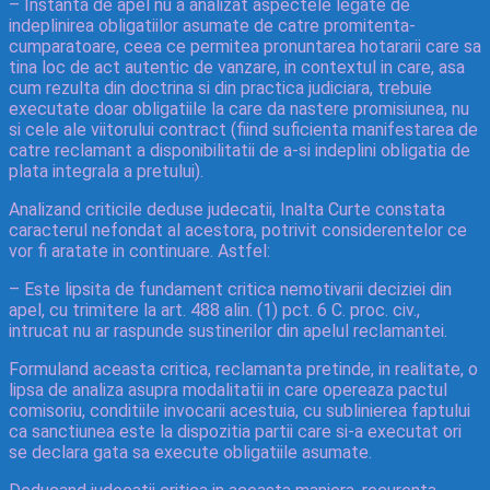
– Instanta de apel nu a analizat aspectele legate de
indeplinirea obligatiilor asumate de catre promitenta-
cumparatoare, ceea ce permitea pronuntarea hotararii care sa
tina loc de act autentic de vanzare, in contextul in care, asa
cum rezulta din doctrina si din practica judiciara, trebuie
executate doar obligatiile la care da nastere promisiunea, nu
si cele ale viitorului contract (fiind suficienta manifestarea de
catre reclamant a disponibilitatii de a-si indeplini obligatia de
plata integrala a pretului).
Analizand criticile deduse judecatii, Inalta Curte constata
caracterul nefondat al acestora, potrivit considerentelor ce
vor fi aratate in continuare. Astfel:
– Este lipsita de fundament critica nemotivarii deciziei din
apel, cu trimitere la art. 488 alin. (1) pct. 6 C. proc. civ.,
intrucat nu ar raspunde sustinerilor din apelul reclamantei.
Formuland aceasta critica, reclamanta pretinde, in realitate, o
lipsa de analiza asupra modalitatii in care opereaza pactul
comisoriu, conditiile invocarii acestuia, cu sublinierea faptului
ca sanctiunea este la dispozitia partii care si-a executat ori
se declara gata sa execute obligatiile asumate.