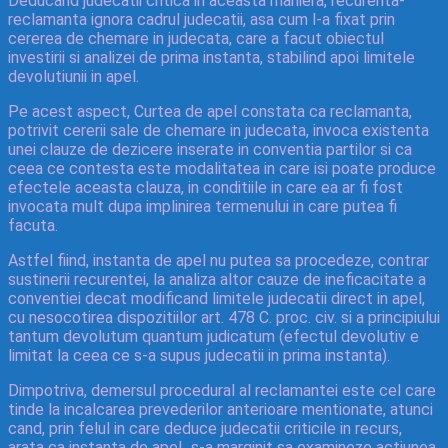
Deducand judecatii critica in aceasta maniera, recurenta-
reclamanta ignora cadrul judecatii, asa cum l-a fixat prin
cererea de chemare in judecata, care a facut obiectul
investirii si analizei de prima instanta, stabilind apoi limitele
devolutiunii in apel.
Pe acest aspect, Curtea de apel constata ca reclamanta,
potrivit cererii sale de chemare in judecata, invoca existenta
unei clauze de dezicere inserate in conventia partilor si ca
ceea ce contesta este modalitatea in care isi poate produce
efectele aceasta clauza, in conditiile in care ea ar fi fost
invocata mult dupa implinirea termenului in care putea fi
facuta.
Astfel fiind, instanta de apel nu putea sa procedeze, contrar
sustinerii recurentei, la analiza altor cauze de ineficacitate a
conventiei decat modificand limitele judecatii direct in apel,
cu nesocotirea dispozitiilor art. 478 C. proc. civ. si a principiului
tantum devolutum quantum judicatum (efectul devolutiv e
limitat la ceea ce s-a supus judecatii in prima instanta).
Dimpotriva, demersul procedural al reclamantei este cel care
tinde la incalcarea prevederilor anterioare mentionate, atunci
cand, prin felul in care deduce judecatii criticile in recurs,
arata ca instanta de apel „s-a marginit sa examineze actiunea