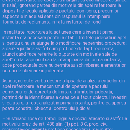
initiala”, ignorand partea din motivele din apel referitoare la
dispozitiile legale aplicabile pactului comisoriu, precum si
aspectele in acelasi sens din raspunsul la intampinare
formulat de reclamanta in fata instantei de fond.
In realitate, raportarea la actiunea care a investit prima
instanta era necesara pentru a stabili limitele judecatii in apel
si pentru a nu se ajunge la o modificare, nepermisa procedural,
a cauzei juridice astfel cum pretinde de fapt recurenta,
atunci cand face referire la o „parte din motivele sale de
apel” ori la raspunsul sau la intampinarea din prima instanta,
acte procedurale care nu permiteau schimbarea elementelor
cererii de chemare in judecata.
Asadar, nu este vorba despre o lipsa de analiza a criticilor din
apel referitoare la mecanismul de operare a pactului
comisoriu, ci de corecta delimitare a limitelor judecatii,
pornind de la identificarea a ceea ce a facut obiectul investirii
si ca atare, a fost analizat in prima instanta, pentru ca apoi sa
poata constitui obiect al controlului judiciar.
– Sustinand lipsa de temei legal a deciziei atacate si astfel, a
motivului prev. de art. 488 alin. (1) pct. 8 C. proc. civ.,
recurenta-reclamanta pretinde nesocotirea mai multor