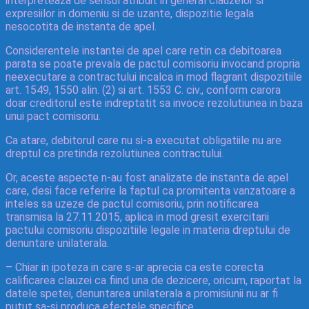
interpreteaza de sensul atribuit in general clauzelor si
expresiilor in domeniu si de uzante, dispozitie legala
nesocotita de instanta de apel.
Considerentele instantei de apel care retin ca debitoarea
parata se poate prevala de pactul comisoriu invocand propria
neexecutare a contractului incalca in mod flagrant dispozitiile
art. 1549, 1550 alin. (2) si art. 1553 C. civ., conform carora
doar creditorul este indreptatit sa invoce rezolutiunea in baza
unui pact comisoriu.
Ca atare, debitorul care nu si-a executat obligatiile nu are
dreptul ca pretinda rezolutiunea contractului.
Or, aceste aspecte n-au fost analizate de instanta de apel
care, desi face referire la faptul ca promitenta vanzatoare a
inteles sa uzeze de pactul comisoriu, prin notificarea
transmisa la 27.11.2015, aplica in mod gresit exercitarii
pactului comisoriu dispozitiile legale in materia dreptului de
denuntare unilaterala.
– Chiar in ipoteza in care s-ar aprecia ca este corecta
calificarea clauzei ca fiind una de dezicere, oricum, raportat la
datele spetei, denuntarea unilaterala a promisiunii nu ar fi
putut sa-si produca efectele specifice.