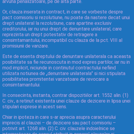
arvuna penalizatoare, pe de alta parte.
Or, clauza inserata in contract, in care se vorbeste despre
pact comisoriu si rezolutiune, nu poate da nastere decat unui
drept unilateral la rezolutiune, care apartine exclusiv
creditorului, iar nu unui drept de denuntare unilateral, care
reprezinta un drept potestativ de retragere a
consimtamantului, incompatibil cu clauza de la pct. VIII al
promisiunii de vanzare.
Este de esenta dreptului de denuntare unilaterala ca aceasta
posibilitate sa fie recunoscuta in mod expres partilor, iar nu in
mod implicit, niciunde in continutul contractului nefiind
utilizata notiunea de „denuntare unilaterala” si nici stipulata
posibilitatea promitentei vanzatoare de revocare a
consimtamantului.
In consecinta, instanta, contrar dispozitiilor art. 1552 alin. (1)
C. civ., a retinut existenta unei clauze de dezicere in lipsa unei
stipulari exprese in acest sens.
Chiar in ipoteza in care s-ar aprecia asupra caracterului
imprecis al clauzei – de dezicere sau pact comisoriu –
potrivit art. 1268 alin. (2) C. civ. clauzele indoielnice se