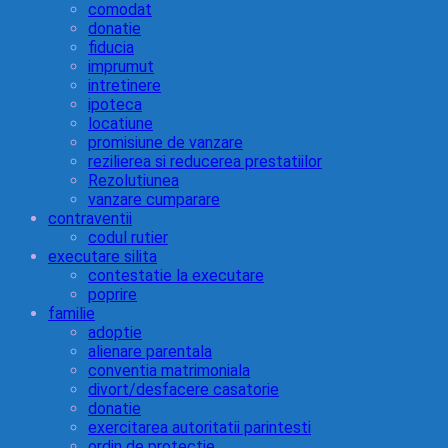
comodat
donatie
fiducia
imprumut
intretinere
ipoteca
locatiune
promisiune de vanzare
rezilierea si reducerea prestatiilor
Rezolutiunea
vanzare cumparare
contraventii
codul rutier
executare silita
contestatie la executare
poprire
familie
adoptie
alienare parentala
conventia matrimoniala
divort/desfacere casatorie
donatie
exercitarea autoritatii parintesti
ordin de protectie