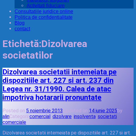
Activitati fiduciare
Consultatiile juridice online
Politica de confidentialitate
Blog
contact
Etichetă:
Dizolvarea
societatilor
Dizolvarea societatii intemeiata pe
dispozitiile art. 227 si art. 237 din
Legea nr. 31/1990. Calea de atac
impotriva hotararii pronuntate
Posted on
5 noiembrie 2013
Updated on
14 iunie 2025
by
alin
Categorii:
comercial
,
dizolvare
,
insolventa
,
societati
comerciale
Dizolvarea societatii intemeiata pe dispozitiile art. 227 si art.