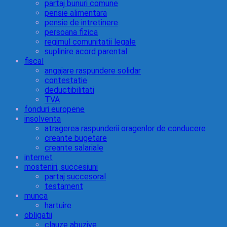
partaj bunuri comune
pensie alimentara
pensie de intretinere
persoana fizica
regimul comunitatii legale
suplinire acord parental
fiscal
angajare raspundere solidar
contestatie
deductibilitati
TVA
fonduri europene
insolventa
atragerea raspunderii oragenlor de conducere
creante bugetare
creante salariale
internet
mosteniri, succesiuni
partaj succesoral
testament
munca
hartuire
obligatii
clauze abuzive