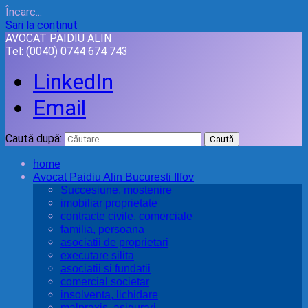
Încarc...
Sari la conținut
AVOCAT PAIDIU ALIN
Tel:
(0040) 0744 674 743
LinkedIn
Email
Caută după:
home
Avocat Paidiu Alin Bucuresti Ilfov
Succesiune, mostenire
imobiliar proprietate
contracte civile, comerciale
familia, persoana
asociatii de proprietari
executare silita
asociatii si fundatii
comercial societar
insolventa, lichidare
malpraxis, asigurari