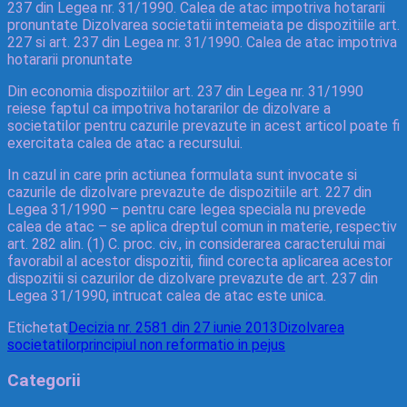
237 din Legea nr. 31/1990. Calea de atac impotriva hotararii
pronuntate Dizolvarea societatii intemeiata pe dispozitiile art.
227 si art. 237 din Legea nr. 31/1990. Calea de atac impotriva
hotararii pronuntate
Din economia dispozitiilor art. 237 din Legea nr. 31/1990
reiese faptul ca impotriva hotararilor de dizolvare a
societatilor pentru cazurile prevazute in acest articol poate fi
exercitata calea de atac a recursului.
In cazul in care prin actiunea formulata sunt invocate si
cazurile de dizolvare prevazute de dispozitiile art. 227 din
Legea 31/1990 – pentru care legea speciala nu prevede
calea de atac – se aplica dreptul comun in materie, respectiv
art. 282 alin. (1) C. proc. civ., in considerarea caracterului mai
favorabil al acestor dispozitii, fiind corecta aplicarea acestor
dispozitii si cazurilor de dizolvare prevazute de art. 237 din
Legea 31/1990, intrucat calea de atac este unica.
Etichetat
Decizia nr. 2581 din 27 iunie 2013
Dizolvarea
societatilor
principiul non reformatio in pejus
Categorii