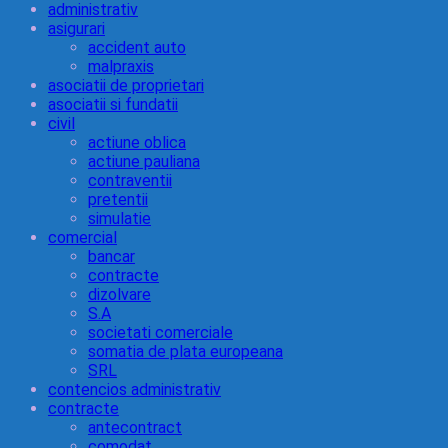
administrativ
asigurari
accident auto
malpraxis
asociatii de proprietari
asociatii si fundatii
civil
actiune oblica
actiune pauliana
contraventii
pretentii
simulatie
comercial
bancar
contracte
dizolvare
S.A
societati comerciale
somatia de plata europeana
SRL
contencios administrativ
contracte
antecontract
comodat