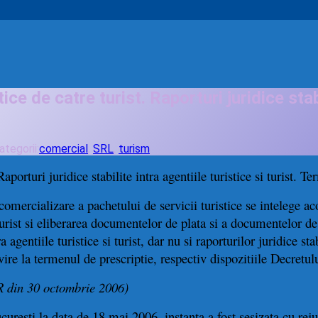
e de catre turist. Raporturi juridice stabil
ategorii:
comercial
,
SRL
,
turism
R
aporturi juridice stabilite intra agentiile turistice si turist
. Te
comercializare a pachetului de servicii turistice se intelege aco
urist si eliberarea documentelor de plata si a documentelor de 
 agentiile turistice si turist, dar nu si raporturilor juridice st
ivire la termenul de prescriptie, respectiv dispozitiile Decretul
/R din 30 octombrie 2006)
Bucuresti la data de 18 mai 2006, instanta a fost sesizata cu r