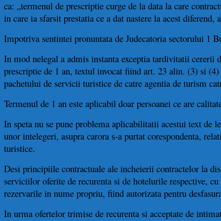
ca: „termenul de prescriptie curge de la data la care contractu
in care ia sfarsit prestatia ce a dat nastere la acest diferend,
Impotriva sentintei pronuntata de Judecatoria sectorului 1 Bu
In mod nelegal a admis instanta exceptia tardivitatii cererii 
prescriptie de 1 an, textul invocat fiind art. 23 alin. (3) si 
pachetului de servicii turistice de catre agentia de turism cat
Termenul de 1 an este aplicabil doar persoanei ce are calitate
In speta nu se pune problema aplicabilitatii acestui text de leg
unor intelegeri, asupra carora s-a purtat corespondenta, relati
turistice.
Desi principiile contractuale ale incheierii contractelor la dis
serviciilor oferite de recurenta si de hotelurile respective, c
rezervarile in nume propriu, fiind autorizata pentru desfasura
In urma ofertelor trimise de recurenta si acceptate de intimata