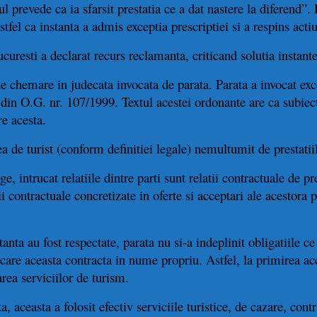
l prevede ca ia sfarsit prestatia ce a dat nastere la diferend”. 
 astfel ca instanta a admis exceptia prescriptiei si a respins act
curesti a declarat recurs reclamanta, criticand solutia instant
de chemare in judecata invocata de parata. Parata a invocat exce
(4) din O.G. nr. 107/1999. Textul acestei ordonante are ca subiec
re acesta.
a de turist (conform definitiei legale) nemultumit de prestatii
e, intrucat relatiile dintre parti sunt relatii contractuale de pr
i contractuale concretizate in oferte si acceptari ale acestora 
tanta au fost respectate, parata nu si-a indeplinit obligatiile ce 
u care aceasta contracta in nume propriu. Astfel, la primirea ac
rea serviciilor de turism.
, aceasta a folosit efectiv serviciile turistice, de cazare, cont