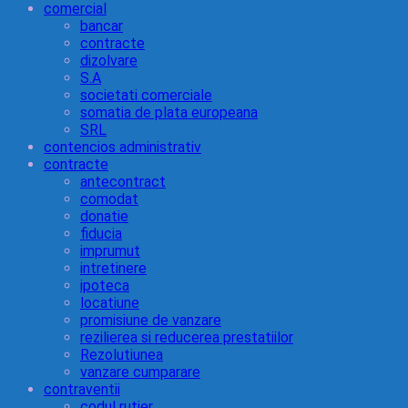
comercial
bancar
contracte
dizolvare
S.A
societati comerciale
somatia de plata europeana
SRL
contencios administrativ
contracte
antecontract
comodat
donatie
fiducia
imprumut
intretinere
ipoteca
locatiune
promisiune de vanzare
rezilierea si reducerea prestatiilor
Rezolutiunea
vanzare cumparare
contraventii
codul rutier