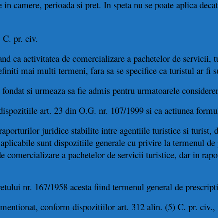
 in camere, perioada si pret. In speta nu se poate aplica deca
1
C. pr. civ.
tand ca activitatea de comercializare a pachetelor de servicii,
efiniti mai multi termeni, fara sa se specifice ca turistul ar fi 
e fondat si urmeaza sa fie admis pentru urmatoarele considere
 dispozitiile art. 23 din O.G. nr. 107/1999 si ca actiunea formu
rturilor juridice stabilite intre agentiile turistice si turist, da
i aplicabile sunt dispozitiile generale cu privire la termenul de
e comercializare a pachetelor de servicii turistice, dar in rapo
tului nr. 167/1958 acesta fiind termenul general de prescripti
mentionat, conform dispozitiilor art. 312 alin. (5) C. pr. civ.,