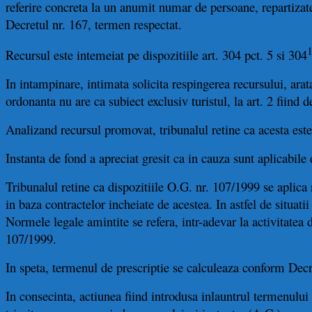
referire concreta la un anumit numar de persoane, repartizate
Decretul nr. 167, termen respectat.
Recursul este intemeiat pe dispozitiile art. 304 pct. 5 si 304
In intampinare, intimata solicita respingerea recursului, ara
ordonanta nu are ca subiect exclusiv turistul, la art. 2 fiind d
Analizand recursul promovat, tribunalul retine ca acesta est
Instanta de fond a apreciat gresit ca in cauza sunt aplicabile
Tribunalul retine ca dispozitiile O.G. nr. 107/1999 se aplica rapo
in baza contractelor incheiate de acestea. In astfel de situati
Normele legale amintite se refera, intr-adevar la activitatea d
107/1999.
In speta, termenul de prescriptie se calculeaza conform Decre
In consecinta, actiunea fiind introdusa inlauntrul termenului 