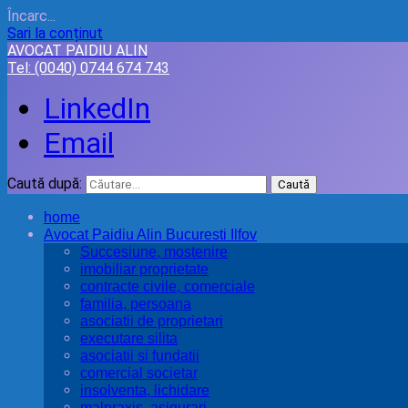
Încarc...
Sari la conținut
AVOCAT PAIDIU ALIN
Tel:
(0040) 0744 674 743
LinkedIn
Email
Caută după:
home
Avocat Paidiu Alin Bucuresti Ilfov
Succesiune, mostenire
imobiliar proprietate
contracte civile, comerciale
familia, persoana
asociatii de proprietari
executare silita
asociatii si fundatii
comercial societar
insolventa, lichidare
malpraxis, asigurari