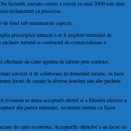
Din facturile anexate cererii a reiesit ca anul 2000 este data
iunea reclamantei ca prescrisa.
ei de fond sub urmatoarele aspecte:
ptia prescriptiei intrucat s-ar fi implinit termenul de
t exclusiv turistul si contractul de comercializare a
le efectuate de catre agentia de turism prin contract.
estari servicii si de colaborare in domeniul turistic, in baza
pentru locuri de cazare la diverse hoteluri sau alte pachete
ii reveneau in urma acceptarii ofertei si a folosirii efective a
ceptarii din partea intimatei, recurenta sustine ca facea
ractate de catre recurenta. Acceptarile ofertelor s-au facut cu