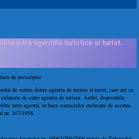
ite intra agentiile turistice si turist.
rmen de prescriptie
rdul de vointa dintre agentia de turism si turist, care are ca
calatorie de catre agentia de turism. Astfel, dispozitiile
abilite intre agentii, in baza contactelor incheiate de acestea.
ui nr. 167/1958.
ejudecarea dosarului nr. 16062/299/2006 trimis de Tribunalul