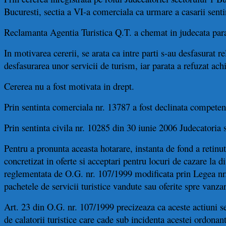
Bucuresti, sectia a VI-a comerciala ca urmare a casarii sentin
Reclamanta Agentia Turistica Q.T. a chemat in judecata para
In motivarea cererii, se arata ca intre parti s-au desfasurat 
desfasurarea unor servicii de turism, iar parata a refuzat achi
Cererea nu a fost motivata in drept.
Prin sentinta comerciala nr. 13787 a fost declinata competen
Prin sentinta civila nr. 10285 din 30 iunie 2006 Judecatoria s
Pentru a pronunta aceasta hotarare, instanta de fond a retinut 
concretizat in oferte si acceptari pentru locuri de cazare la d
reglementata de O.G. nr. 107/1999 modificata prin Legea nr.
pachetele de servicii turistice vandute sau oferite spre vanzar
Art. 23 din O.G. nr. 107/1999 precizeaza ca aceste actiuni se 
de calatorii turistice care cade sub incidenta acestei ordonant