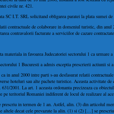
tei civile nr. 421.
ta SC I.T. SRL solicitand obligarea paratei la plata sumei de
relatii contractuale de colaborare in domeniul turistic, din anu
tarea contravalorii facturate a serviciilor de cazare contractate
ta materiala in favoarea Judecatoriei sectorului 1 ca urmare a
ectorului 1 Bucuresti a admis exceptia prescrierii actiunii si 
ca in anul 2000 intre parti s-au desfasurat relatii contractuale
iverse hoteluri sau alte pachete turistice. Aceasta activitate de
 631/2001. La art. 1 aceasta ordonanta precizeaza ca obiectul
e pe teritoriul Romaniei indiferent de locul de realizare al ace
prescriu in termen de 1 an. Astfel, alin. (3) din articolul ment
e altele decat cele prevazute la alin. (1) si (2) […] se prescri