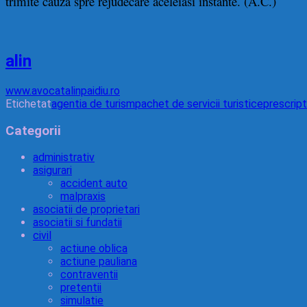
trimite cauza spre rejudecare aceleiasi instante. (A.C.)
alin
www.avocatalinpaidiu.ro
Etichetat
agentia de turism
pachet de servicii turistice
prescripti
Categorii
administrativ
asigurari
accident auto
malpraxis
asociatii de proprietari
asociatii si fundatii
civil
actiune oblica
actiune pauliana
contraventii
pretentii
simulatie