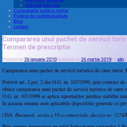
Activitati fiduciare
Consultatiile juridice online
Politica de confidentialitate
Blog
contact
Cumpararea unui pachet de servicii turistic
Termen de prescriptie
Posted on
26 ianuarie 2010
Updated on
26 martie 2019
by
alin
C
C
umpararea unui pachet de servicii turistice de catre turist
. 
Potrivit art. 2 pct. 2 din O.G. nr. 107/1999, prin contract de 
obiect cumpararea unui pachet de servicii turistice de catre t
O.G. nr. 107/1999 se aplica raporturilor juridice stabilite intra
In aceasta situatie sunt aplicabile dispozitiile generale cu pr
(Trib. Bucuresti, sectia a VI-a comerciala, decizia nr. 1274
Prin cererea inregistrata pe rolul Judecatoriei sectorului 1 