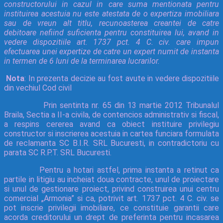
constructorului in cazul in care suma mentionata pentru
instituirea acestuia nu este atestata de o expertiza imobiliara
sau de vreun alt titlu, recunoasterea creantei de catre
debitoare nefiind suficienta pentru constituirea lui, avand in
vedere dispozitiile art. 1737 pct. 4 C. civ. care impun
efectuarea unei expertize de catre un expert numit de instanta
in termen de 6 luni de la terminarea lucrarilor.
Nota
: In prezenta decizie au fost avute in vedere dispozitiile
din vechiul Cod civil
Prin sentinta nr. 65 din 13 martie 2012 Tribunalul
Braila, Sectia a II-a civila, de contencios administrativ si fiscal,
a respins cererea avand ca obiect instituire privilegiu
constructor si inscrierea acestuia in cartea funciara formulata
de reclamanta SC B.I.R. SRL Bucuresti, in contradictoriu cu
parata SC R.P.T. SRL Bucuresti.
Pentru a hotari astfel, prima instanta a retinut ca
partile in litigiu au incheiat doua contracte, unul de proiectare
si unul de gestionare proiect, privind construirea unui centru
comercial „Armonia” si ca, potrivit art. 1737 pct. 4 C. civ. se
pot inscrie privilegii imobiliare, ce constituie garantii care
acorda creditorului un drept de preferinta pentru incasarea