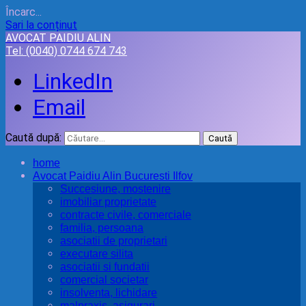
Încarc...
Sari la conținut
AVOCAT PAIDIU ALIN
Tel:
(0040) 0744 674 743
LinkedIn
Email
Caută după:
home
Avocat Paidiu Alin Bucuresti Ilfov
Succesiune, mostenire
imobiliar proprietate
contracte civile, comerciale
familia, persoana
asociatii de proprietari
executare silita
asociatii si fundatii
comercial societar
insolventa, lichidare
malpraxis, asigurari