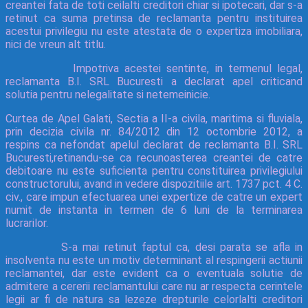
creantei fata de toti ceilalti creditori chiar si ipotecari, dar s-a
retinut ca suma pretinsa de reclamanta pentru instituirea
acestui privilegiu nu este atestata de o expertiza imobiliara,
nici de vreun alt titlu.
Impotriva acestei sentinte, in termenul legal,
reclamanta B.I. SRL Bucuresti a declarat apel criticand
solutia pentru nelegalitate si netemeinicie.
Curtea de Apel Galati, Sectia a II-a civila, maritima si fluviala,
prin decizia civila nr. 84/2012 din 12 octombrie 2012, a
respins ca nefondat apelul declarat de reclamanta B.I. SRL
Bucuresti,retinandu-se ca recunoasterea creantei de catre
debitoare nu este suficienta pentru constituirea privilegiului
constructorului, avand in vedere dispozitiile art. 1737 pct. 4 C.
civ., care impun efectuarea unei expertize de catre un expert
numit de instanta in termen de 6 luni de la terminarea
lucrarilor.
S-a mai retinut faptul ca, desi parata se afla in
insolventa nu este un motiv determinant al respingerii actiunii
reclamantei, dar este evident ca o eventuala solutie de
admitere a cererii reclamantului care nu ar respecta cerintele
legii ar fi de natura sa lezeze drepturile celorlalti creditori