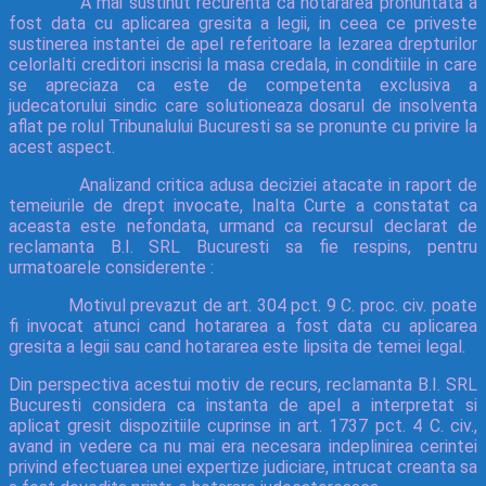
A mai sustinut recurenta ca hotararea pronuntata a
fost data cu aplicarea gresita a legii, in ceea ce priveste
sustinerea instantei de apel referitoare la lezarea drepturilor
celorlalti creditori inscrisi la masa credala, in conditiile in care
se apreciaza ca este de competenta exclusiva a
judecatorului sindic care solutioneaza dosarul de insolventa
aflat pe rolul Tribunalului Bucuresti sa se pronunte cu privire la
acest aspect.
Analizand critica adusa deciziei atacate in raport de
temeiurile de drept invocate, Inalta Curte a constatat ca
aceasta este nefondata, urmand ca recursul declarat de
reclamanta B.I. SRL Bucuresti sa fie respins, pentru
urmatoarele considerente :
Motivul prevazut de art. 304 pct. 9 C. proc. civ. poate
fi invocat atunci cand hotararea a fost data cu aplicarea
gresita a legii sau cand hotararea este lipsita de temei legal.
Din perspectiva acestui motiv de recurs, reclamanta B.I. SRL
Bucuresti considera ca instanta de apel a interpretat si
aplicat gresit dispozitiile cuprinse in art. 1737 pct. 4 C. civ.,
avand in vedere ca nu mai era necesara indeplinirea cerintei
privind efectuarea unei expertize judiciare, intrucat creanta sa