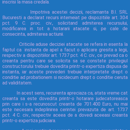
inscrisi la masa credala.
Impotriva acestei decizii, reclamanta B.I. SRL
Bucuresti a declarat recurs intemeiat pe dispozitiile art. 304
pct. 9 C. proc. civ., solicitand admiterea recursului,
modificarea in tot a hotararii atacate si, pe cale de
consecinta, admiterea actiunii.
Criticile aduse deciziei atacate se refera in esenta la
faptul ca instanta de apel a facut o aplicare gresita a legii,
respectiv a dispozitiilor art. 1737 pct. 4 C. civ., ce prevad ca o
creanta pentru care se solicita sa se constate privilegiul
constructorului trebuie dovedita printr-o expertiza dispusa de
instanta, iar aceste prevederi trebuie interpretate drept o
conditie ad probationem si nicidecum drept o conditie ceruta
ad validitatem.
In acest sens, recurenta apreciaza ca, atata vreme cat
creanta sa este dovedita printr-o hotarare judecatoreasca
prin care i s-a recunoscut creanta de 701.400 Euro, nu mai
este necesara indeplinirea cerintei prevazuta de art. 1737
pct. 4 C. civ., respectiv aceea de a dovedi aceeasi creanta
printr-o expertiza judiciara.