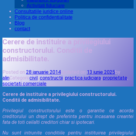
Activitati fiduciare
Consultatiile juridice online
Politica de confidentialitate
Blog
contact
Cerere de instituire a privilegiului
constructorului. Conditii de
admisibilitate.
Posted on
28 ianuarie 2014
Updated on
13 iunie 2025
by
alin
Categorii:
civil
,
constructii
,
practica judiciara
,
proprietate
,
societati comerciale
Cerere de instituire a privilegiului constructorului.
Conditii de admisibilitate.
Privilegiul constructorului este o garantie ce acorda
creditorului un drept de preferinta pentru incasarea creantei
fata de toti ceilalti creditori chiar si ipotecari.
Nu sunt intrunite conditiile pentru instituirea privilegiului