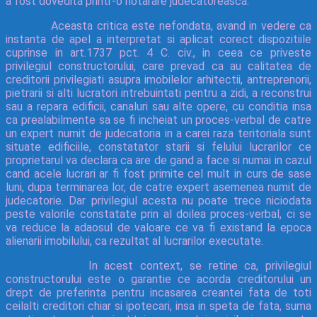
a fost dovedita printr-o hotarare judecatoreasca.
Aceasta critica este nefondata, avand in vedere ca
instanta de apel a interpretat si aplicat corect dispozitiile
cuprinse in art.1737 pct. 4 C. civ., in ceea ce priveste
privilegiul constructorului, care prevad ca au calitatea de
creditorii privilegiati asupra imobilelor arhitectii, antreprenorii,
pietrarii si alti lucratori intrebuintati pentru a zidi, a reconstrui
sau a repara edificii, canaluri sau alte opere, cu conditia insa
ca prealabilmente sa se fi incheiat un proces-verbal de catre
un expert numit de judecatoria in a carei raza teritoriala sunt
situate edificiile, constatator starii si felului lucrarilor ce
proprietarul va declara ca are de gand a face si numai in cazul
cand acele lucrari ar fi fost primite cel mult in curs de sase
luni, dupa terminarea lor, de catre expert asemenea numit de
judecatorie. Dar privilegiul acesta nu poate trece niciodata
peste valorile constatate prin al doilea proces-verbal, ci se
va reduce la adaosul de valoare ce va fi existand la epoca
alienarii imobilului, ca rezultat al lucrarilor executate.
In acest context, se retine ca, privilegiul
constructorului este o garantie ce acorda creditorului un
drept de preferinta pentru incasarea creantei fata de toti
ceilalti creditori chiar si ipotecari, insa in speta de fata, suma