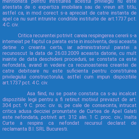
mentionata pentru instituirea acestui privilegiu nu este
atestata de o expertiza imobiliara sau de vreun alt titlu,
astfel ca, in mod corect s-a apreciat de catre instanta de
apel ca nu sunt intrunite conditiile instituite de art.1737 pct.
4 C. civ.
Critica recurentei potrivit careia respingerea cererii s-a
intemeiat pe faptul ca parata este in insolventa, desi aceasta
detine o creanta certa, iar administratorul paratei a
recunoscut la data de 26.03.2009 aceasta datorie, cu mult
inainte de data deschiderii procedurii, se constata ca este
nefondata, avand in vedere ca recunoasterea creantei de
catre debitoare nu este suficienta pentru constituirea
privilegiului constructorului, astfel cum impun dispozitiile
art.1737 pct. 4 C. civ.
Asa fiind, nu se poate constata ca s-au incalcat
dispozitiile legii pentru a fi retinut motivul prevazut de art.
304 pct. 9 C. proc. civ. si, pe cale de consecinta, intrucat
critica adusa deciziei pronuntate de Curtea de Apel Galati
este nefondata, potrivit art. 312 alin. 1 C. proc. civ., Inalta
Curte a respins ca nefondat recursul declarat de
reclamanta B.I. SRL Bucuresti.