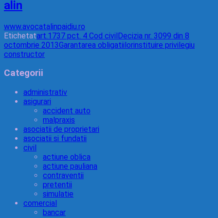
alin
www.avocatalinpaidiu.ro
Etichetat
art.1737 pct. 4 Cod civil
Decizia nr. 3099 din 8
octombrie 2013
Garantarea obligatiilor
instituire privilegiu
constructor
Categorii
administrativ
asigurari
accident auto
malpraxis
asociatii de proprietari
asociatii si fundatii
civil
actiune oblica
actiune pauliana
contraventii
pretentii
simulatie
comercial
bancar