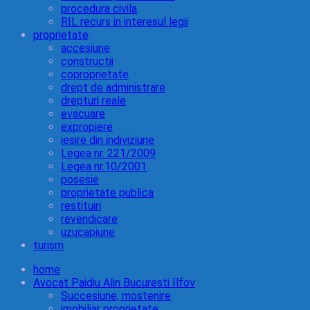
procedura civila
RIL recurs in interesul legii
proprietate
accesiune
constructii
coproprietate
drept de administrare
drepturi reale
evacuare
expropiere
iesire din indiviziune
Legea nr. 221/2009
Legea nr.10/2001
posesie
proprietate publica
restituiri
revendicare
uzucapiune
turism
home
Avocat Paidiu Alin Bucuresti Ilfov
Succesiune, mostenire
imobiliar proprietate